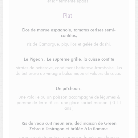
et lait fermenté épaissi.
Plat -
Dos de morue espagnole, tomates cerises semi-
confites,
riz de Camargue, piquillos et gelée de dashi.
Le Pigeon : Le suprême grillé, la cuisse confite
strates de betterave, condiment betterave-framboise. Jus
de betterave au vinaigre balsamique et velours de cacao.
Un pit'choun..
une volaille ou un poisson accompagné de légumes &
pomme de Terre rôties. une glace-sorbet maison. ( 0-11
ans )
Ris de veau cuit meunière, déclinaison de Green
Zebra à l'estragon et brûlée à la flamme.
carpaccio de tomate et scarmorza fumée, jus de veau