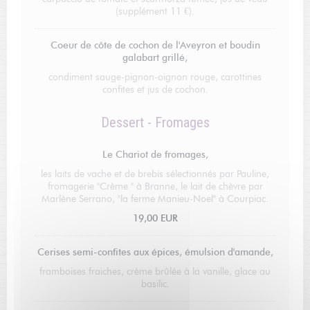
(supplément 11 €).
Coeur de côte de cochon de l'Aveyron et boudin
galabart grillé,
condiment sauge-pignon-oignon rouge, carottines
confites et jus de cochon.
Dessert - Fromages
Le Chariot de fromages,
les laits de vache et de brebis sélectionnés par Pauline,
fromagerie "Crème " à Branne, le lait de chèvre par
Marlène Serrano, "la ferme Manieu-Noel" à Courpiac.
19,00 EUR
Cerises semi-confites aux épices, émulsion d'amande,
framboises fraiches, crème brûlée à la vanille, glace au
basilic.