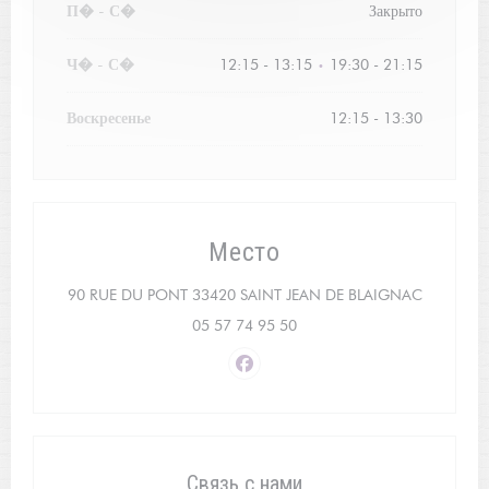
П�
-
С�
Закрыто
Ч�
-
С�
12:15 - 13:15
19:30 - 21:15
•
Воскресенье
12:15 - 13:30
Место
((открывае
90 RUE DU PONT 33420 SAINT JEAN DE BLAIGNAC
05 57 74 95 50
Facebook ((открывается в новом
Связь с нами