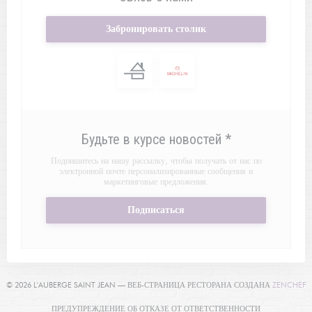
Забронировать столик
Будьте в курсе новостей
*
Подпишитесь на нашу рассылку, чтобы получать от нас по
электронной почте персонализированные сообщения и
маркетинговые предложения.
Подписаться
(
© 2026 L'AUBERGE SAINT JEAN — ВЕБ-СТРАНИЦА РЕСТОРАНА СОЗДАНА
ZENCHEF
((ОТКРЫВАЕТ
ПРЕДУПРЕЖДЕНИЕ ОБ ОТКАЗЕ ОТ ОТВЕТСТВЕННОСТИ