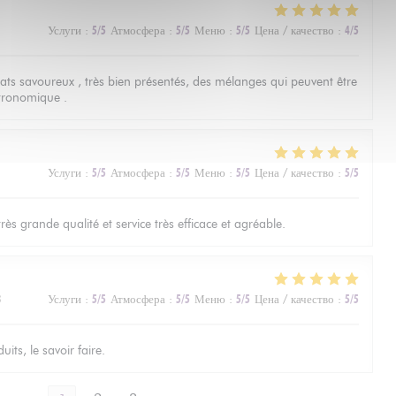
Услуги
:
5
/5
Атмосфера
:
5
/5
Меню
:
5
/5
Цена / качество
:
4
/5
lats savoureux , très bien présentés, des mélanges qui peuvent être
tronomique .
Услуги
:
5
/5
Атмосфера
:
5
/5
Меню
:
5
/5
Цена / качество
:
5
/5
ès grande qualité et service très efficace et agréable.
3
Услуги
:
5
/5
Атмосфера
:
5
/5
Меню
:
5
/5
Цена / качество
:
5
/5
its, le savoir faire.