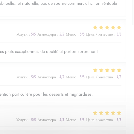
bituelle...et naturelle, pas de sourire commercial ici, un véritable
Услуги
:
5
/5
Атмосфера
:
5
/5
Меню
:
5
/5
Цена / качество
:
5
/5
les plats exceptionnels de qualité et parfois surprenant
Услуги
:
5
/5
Атмосфера
:
4
/5
Меню
:
5
/5
Цена / качество
:
4
/5
ntion particulière pour les desserts et mignardises.
Услуги
:
5
/5
Атмосфера
:
4
/5
Меню
:
5
/5
Цена / качество
:
5
/5