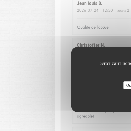
Jean louis
D
2026-07-24
- 12:30 - гости 2
Qualite de l'accueil
Christoffer
N
2026-07-23
- 13:15 - гости 2
Этот сайт исп
Fantastic food and good servic
Ок
Catherine
V
2026-07-16
- 20:00 - гости 3
Service excellent, la qualité d
agréable!