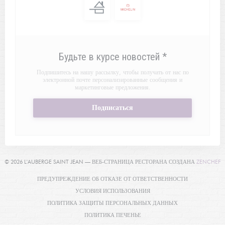
Будьте в курсе новостей
*
Подпишитесь на нашу рассылку, чтобы получать от нас по
электронной почте персонализированные сообщения и
маркетинговые предложения.
Подписаться
(
© 2026 L'AUBERGE SAINT JEAN — ВЕБ-СТРАНИЦА РЕСТОРАНА СОЗДАНА
ZENCHEF
((ОТКРЫВАЕТ
ПРЕДУПРЕЖДЕНИЕ ОБ ОТКАЗЕ ОТ ОТВЕТСТВЕННОСТИ
((ОТКРЫВАЕТСЯ В НОВОМ О
УСЛОВИЯ ИСПОЛЬЗОВАНИЯ
((ОТКРЫВАЕТСЯ 
ПОЛИТИКА ЗАЩИТЫ ПЕРСОНАЛЬНЫХ ДАННЫХ
((ОТКРЫВАЕТСЯ В НОВОМ ОКНЕ
ПОЛИТИКА ПЕЧЕНЬЕ