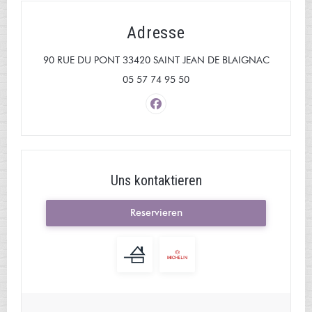
Adresse
((öffnet e
90 RUE DU PONT 33420 SAINT JEAN DE BLAIGNAC
05 57 74 95 50
Facebook ((öffnet ein neues Fens
Uns kontaktieren
Reservieren