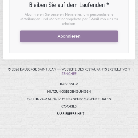
Bleiben Sie auf dem Laufenden
*
Abonnieren Sie unseren Newsletter, um personalisierte
Mitteilungen und Marketingangebote per E-Mail von uns zu
erhalten.
Abonnieren
© 2026 L'AUBERGE SAINT JEAN — WEBSEITE DES RESTAURANTS ERSTELLT VON
((ÖFFNET EIN NEUES FENSTER))
ZENCHEF
((ÖFFNET EIN NEUES FENSTER))
IMPRESSUM
((ÖFFNET EIN NEUES FENSTER
NUTZUNGSBEDINGUNGEN
((ÖFFNET EIN NE
POLITIK ZUM SCHUTZ PERSONENBEZOGENER DATEN
((ÖFFNET EIN NEUES FENSTER))
COOKIES
((ÖFFNET EIN NEUES FENSTER))
BARRIEREFREIHEIT