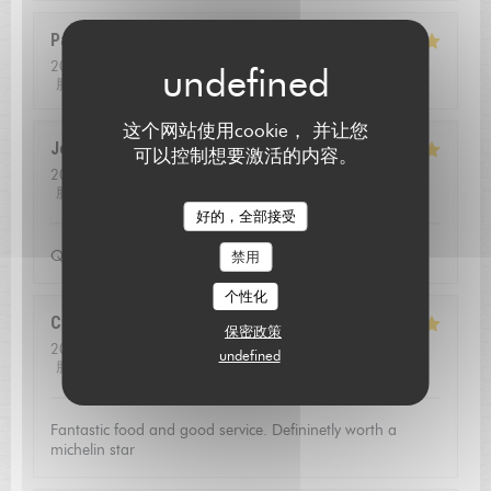
Pascal
B
2026-08-01
- 13:00 - 来宾 2
服务
:
5
/5
氛围
:
4
/5
菜单
:
5
/5
质价比
:
5
/5
这个网站使用cookie， 并让您
Jean louis
D
可以控制想要激活的内容。
2026-07-24
- 12:30 - 来宾 2
服务
:
5
/5
氛围
:
5
/5
菜单
:
5
/5
质价比
:
4
/5
L'AUBERGE SAINT JEAN
好的，全部接受
Qualite de l'accueil
禁用
个性化
Christoffer
N
保密政策
2026-07-23
- 13:15 - 来宾 2
undefined
服务
:
5
/5
氛围
:
4
/5
菜单
:
5
/5
质价比
:
5
/5
Fantastic food and good service. Defininetly worth a
michelin star