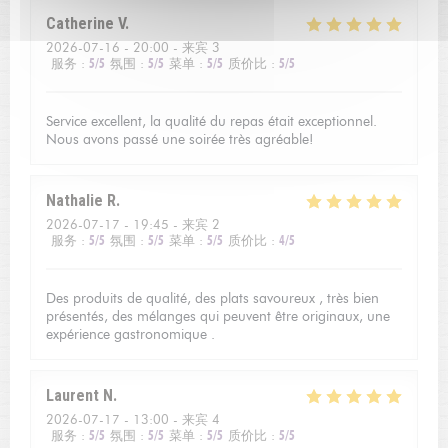
Catherine
V
2026-07-16
- 20:00 - 来宾 3
服务
:
5
/5
氛围
:
5
/5
菜单
:
5
/5
质价比
:
5
/5
Service excellent, la qualité du repas était exceptionnel.
Nous avons passé une soirée très agréable!
Nathalie
R
2026-07-17
- 19:45 - 来宾 2
服务
:
5
/5
氛围
:
5
/5
菜单
:
5
/5
质价比
:
4
/5
Des produits de qualité, des plats savoureux , très bien
présentés, des mélanges qui peuvent être originaux, une
expérience gastronomique .
Laurent
N
2026-07-17
- 13:00 - 来宾 4
服务
:
5
/5
氛围
:
5
/5
菜单
:
5
/5
质价比
:
5
/5