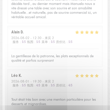
décidés tard , au dernier moment mais Manuela nous a
vite dressé une table avec son sourire et son amabilité
habituelle...et naturelle, pas de sourire commercial ici, un
véritable accueil amical.
Alain
D
2026-08-02
- 12:30 - 来宾 2
服务
:
5
/5
氛围
:
5
/5
菜单
:
5
/5
质价比
:
5
/5
La gentillesse de la patronne, les plats exceptionnels de
qualité et parfois surprenant
Léo
K
2026-08-01
- 19:30 - 来宾 2
服务
:
5
/5
氛围
:
4
/5
菜单
:
5
/5
质价比
:
4
/5
Tout était très bon avec une mention particulière pour les
desserts et mignardises.