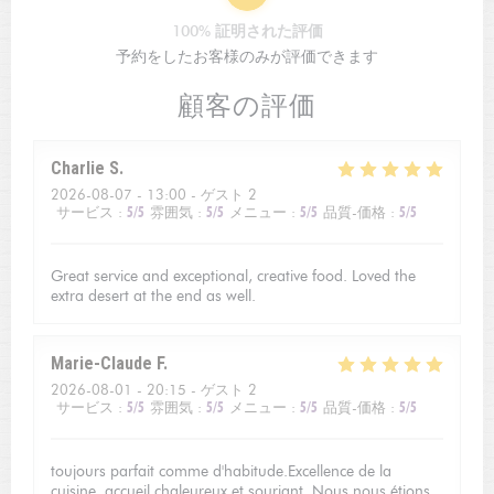
100% 証明された評価
予約をしたお客様のみが評価できます
顧客の評価
Charlie
S
2026-08-07
- 13:00 - ゲスト 2
サービス
:
5
/5
雰囲気
:
5
/5
メニュー
:
5
/5
品質-価格
:
5
/5
Great service and exceptional, creative food. Loved the
extra desert at the end as well.
Marie-Claude
F
2026-08-01
- 20:15 - ゲスト 2
サービス
:
5
/5
雰囲気
:
5
/5
メニュー
:
5
/5
品質-価格
:
5
/5
toujours parfait comme d'habitude.Excellence de la
cuisine, accueil chaleureux et souriant. Nous nous étions