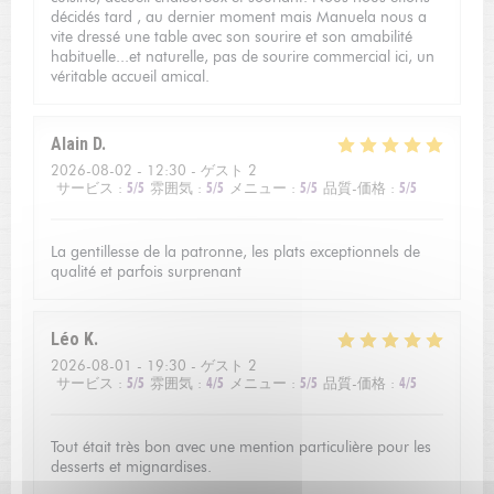
décidés tard , au dernier moment mais Manuela nous a
vite dressé une table avec son sourire et son amabilité
habituelle...et naturelle, pas de sourire commercial ici, un
véritable accueil amical.
Alain
D
2026-08-02
- 12:30 - ゲスト 2
サービス
:
5
/5
雰囲気
:
5
/5
メニュー
:
5
/5
品質-価格
:
5
/5
La gentillesse de la patronne, les plats exceptionnels de
qualité et parfois surprenant
Léo
K
2026-08-01
- 19:30 - ゲスト 2
サービス
:
5
/5
雰囲気
:
4
/5
メニュー
:
5
/5
品質-価格
:
4
/5
Tout était très bon avec une mention particulière pour les
desserts et mignardises.