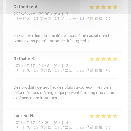
Catherine
V
2026-07-16
- 20:00 - ゲスト 3
サービス
:
5
/5
雰囲気
:
5
/5
メニュー
:
5
/5
品質-価格
:
5
/5
Service excellent, la qualité du repas était exceptionnel.
Nous avons passé une soirée très agréable!
Nathalie
R
2026-07-17
- 19:45 - ゲスト 2
サービス
:
5
/5
雰囲気
:
5
/5
メニュー
:
5
/5
品質-価格
:
4
/5
Des produits de qualité, des plats savoureux , très bien
présentés, des mélanges qui peuvent être originaux, une
expérience gastronomique .
Laurent
N
2026-07-17
- 13:00 - ゲスト 4
サービス
:
5
/5
雰囲気
:
5
/5
メニュー
:
5
/5
品質-価格
:
5
/5