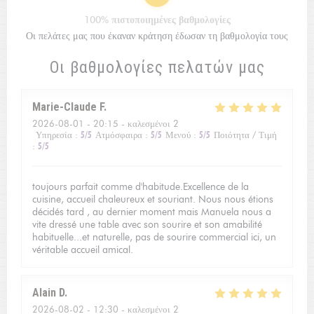
100% πιστοποιημένες βαθμολογίες
Οι πελάτες μας που έκαναν κράτηση έδωσαν τη βαθμολογία τους
Οι βαθμολογίες πελατών μας
Marie-Claude
F
2026-08-01
- 20:15 - καλεσμένοι 2
Υπηρεσία
:
5
/5
Ατμόσφαιρα
:
5
/5
Μενού
:
5
/5
Ποιότητα / Τιμή
:
5
/5
toujours parfait comme d'habitude.Excellence de la
cuisine, accueil chaleureux et souriant. Nous nous étions
décidés tard , au dernier moment mais Manuela nous a
vite dressé une table avec son sourire et son amabilité
habituelle...et naturelle, pas de sourire commercial ici, un
véritable accueil amical.
Alain
D
2026-08-02
- 12:30 - καλεσμένοι 2