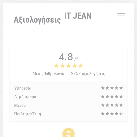
Πίνακας διαχείρισης "Μπισκότων" (Cookies)
L'AUBERGE SAINT JEAN
Αξιολογήσεις
4.8
/5
Μέση βαθμολογία —
2757 αξιολογήσεις
Υπηρεσία
Ατμόσφαιρα
Μενού
Ποιότητα/Τιμή