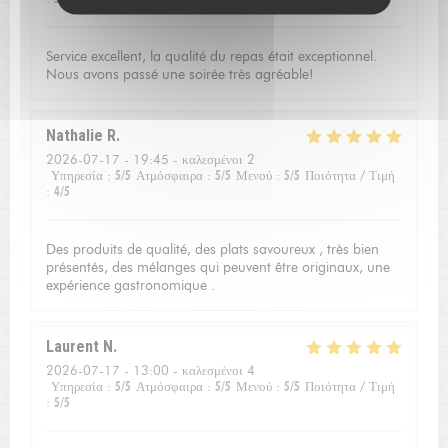
Service excellent, la qualité du repas était exceptionnel.
Nous avons passé une soirée très agréable!
Nathalie
R
2026-07-17
- 19:45 - καλεσμένοι 2
Υπηρεσία
:
5
/5
Ατμόσφαιρα
:
5
/5
Μενού
:
5
/5
Ποιότητα / Τιμή
:
4
/5
Des produits de qualité, des plats savoureux , très bien
présentés, des mélanges qui peuvent être originaux, une
expérience gastronomique .
Laurent
N
2026-07-17
- 13:00 - καλεσμένοι 4
Υπηρεσία
:
5
/5
Ατμόσφαιρα
:
5
/5
Μενού
:
5
/5
Ποιότητα / Τιμή
:
5
/5