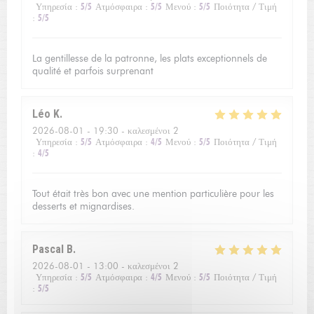
Υπηρεσία
:
5
/5
Ατμόσφαιρα
:
5
/5
Μενού
:
5
/5
Ποιότητα / Τιμή
:
5
/5
La gentillesse de la patronne, les plats exceptionnels de
qualité et parfois surprenant
Léo
K
2026-08-01
- 19:30 - καλεσμένοι 2
Υπηρεσία
:
5
/5
Ατμόσφαιρα
:
4
/5
Μενού
:
5
/5
Ποιότητα / Τιμή
:
4
/5
Tout était très bon avec une mention particulière pour les
desserts et mignardises.
Pascal
B
2026-08-01
- 13:00 - καλεσμένοι 2
Υπηρεσία
:
5
/5
Ατμόσφαιρα
:
4
/5
Μενού
:
5
/5
Ποιότητα / Τιμή
:
5
/5