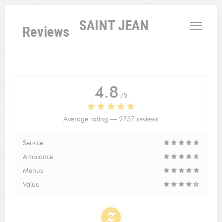
Personalizing your cookie choices
L'AUBERGE SAINT JEAN
Reviews
4.8
/5
Average rating —
2757 reviews
Service
Ambiance
Menus
Value