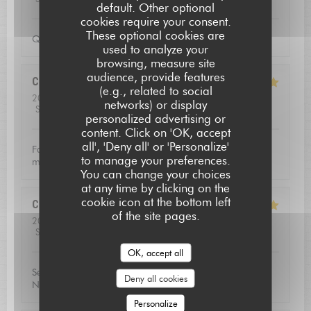
default. Other optional
cookies require your consent.
These optional cookies are
Qualite de l'accueil
used to analyze your
browsing, measure site
audience, provide features
Christoffer
N
(e.g., related to social
2026-07-23
- 13:15 - Guests 2
networks) or display
Service
:
5
/5
Ambiance
:
4
/5
Food
:
5
/5
Value
:
5
/5
personalized advertising or
L'AUBERGE SAINT JEAN
content. Click on 'OK, accept
all', 'Deny all' or 'Personalize'
Fantastic food and good service. Defininetly worth a
to manage your preferences.
michelin star
You can change your choices
at any time by clicking on the
cookie icon at the bottom left
Catherine
V
of the site pages.
2026-07-16
- 20:00 - Guests 3
Service
:
5
/5
Ambiance
:
5
/5
Food
:
5
/5
Value
:
5
/5
OK, accept all
Service excellent, la qualité du repas était exceptionnel.
Deny all cookies
Nous avons passé une soirée très agréable!
Personalize