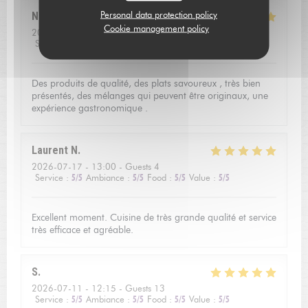
Personal data protection policy
Nathalie
R
Cookie management policy
2026-07-17
- 19:45 - Guests 2
Service
:
5
/5
Ambiance
:
5
/5
Food
:
5
/5
Value
:
4
/5
Des produits de qualité, des plats savoureux , très bien
présentés, des mélanges qui peuvent être originaux, une
expérience gastronomique .
Laurent
N
2026-07-17
- 13:00 - Guests 4
Service
:
5
/5
Ambiance
:
5
/5
Food
:
5
/5
Value
:
5
/5
Excellent moment. Cuisine de très grande qualité et service
très efficace et agréable.
S
2026-07-11
- 12:15 - Guests 13
Service
:
5
/5
Ambiance
:
5
/5
Food
:
5
/5
Value
:
5
/5