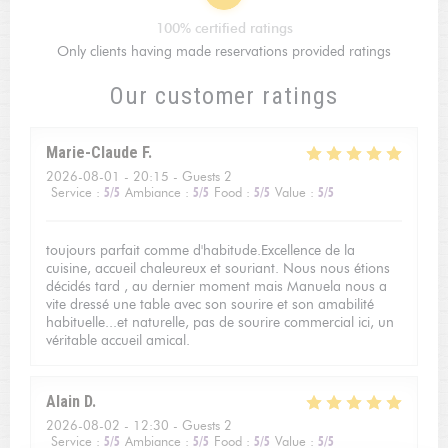
100% certified ratings
Only clients having made reservations provided ratings
Our customer ratings
Marie-Claude
F
2026-08-01
- 20:15 - Guests 2
Service
:
5
/5
Ambiance
:
5
/5
Food
:
5
/5
Value
:
5
/5
toujours parfait comme d'habitude.Excellence de la
cuisine, accueil chaleureux et souriant. Nous nous étions
décidés tard , au dernier moment mais Manuela nous a
vite dressé une table avec son sourire et son amabilité
habituelle...et naturelle, pas de sourire commercial ici, un
véritable accueil amical.
Alain
D
2026-08-02
- 12:30 - Guests 2
Service
:
5
/5
Ambiance
:
5
/5
Food
:
5
/5
Value
:
5
/5