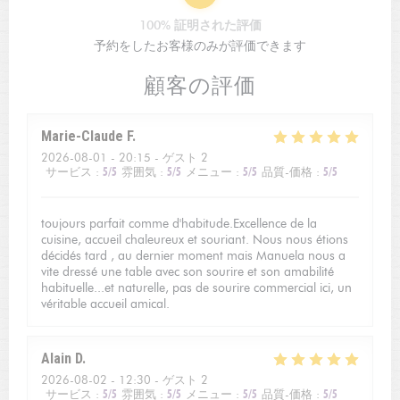
100% 証明された評価
予約をしたお客様のみが評価できます
顧客の評価
Marie-Claude
F
2026-08-01
- 20:15 - ゲスト 2
サービス
:
5
/5
雰囲気
:
5
/5
メニュー
:
5
/5
品質-価格
:
5
/5
toujours parfait comme d'habitude.Excellence de la
cuisine, accueil chaleureux et souriant. Nous nous étions
décidés tard , au dernier moment mais Manuela nous a
vite dressé une table avec son sourire et son amabilité
habituelle...et naturelle, pas de sourire commercial ici, un
véritable accueil amical.
Alain
D
2026-08-02
- 12:30 - ゲスト 2
サービス
:
5
/5
雰囲気
:
5
/5
メニュー
:
5
/5
品質-価格
:
5
/5