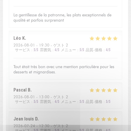
La gentillesse de la patronne, les plats exceptionnels de
qualité et parfois surprenant
Léo
K
2026-08-01
- 19:30 - ゲスト 2
サービス
:
5
/5
雰囲気
:
4
/5
メニュー
:
5
/5
品質-価格
:
4
/5
Tout était très bon avec une mention particulière pour les
desserts et mignardises.
Pascal
B
2026-08-01
- 13:00 - ゲスト 2
サービス
:
5
/5
雰囲気
:
4
/5
メニュー
:
5
/5
品質-価格
:
5
/5
Jean louis
D
2026-07-24
- 12:30 - ゲスト 2
サービス
:
5
/5
雰囲気
:
5
/5
メニュー
:
5
/5
品質-価格
:
4
/5