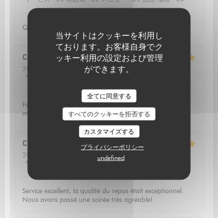
Qualite de l'accueil
当サイトはクッキーを利用し
ております。お客様自身でク
Christoffer
ッキー利用の設定および管理
N
ができます。
2026-07-23
- 13:15 - ゲスト 2
サービス
:
5
/5
雰囲気
:
4
/5
メニュー
:
5
/5
品質-価格
:
5
/5
L'AUBERGE SAINT JEAN
全てに同意する
Fantastic food and good service. Defininetly worth a
michelin star
すべてのクッキーを拒否する
カスタマイズする
Catherine
V
プライバシーポリシー
2026-07-16
- 20:00 - ゲスト 3
undefined
サービス
:
5
/5
雰囲気
:
5
/5
メニュー
:
5
/5
品質-価格
:
5
/5
Service excellent, la qualité du repas était exceptionnel.
Nous avons passé une soirée très agréable!