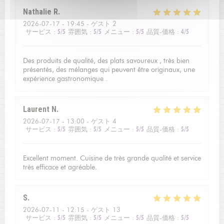
Nathalie
R
2026-07-17
- 19:45 - ゲスト 2
サービス
:
5
/5
雰囲気
:
5
/5
メニュー
:
5
/5
品質-価格
:
4
/5
Des produits de qualité, des plats savoureux , très bien
présentés, des mélanges qui peuvent être originaux, une
expérience gastronomique .
Laurent
N
2026-07-17
- 13:00 - ゲスト 4
サービス
:
5
/5
雰囲気
:
5
/5
メニュー
:
5
/5
品質-価格
:
5
/5
Excellent moment. Cuisine de très grande qualité et service
très efficace et agréable.
S
2026-07-11
- 12:15 - ゲスト 13
サービス
:
5
/5
雰囲気
:
5
/5
メニュー
:
5
/5
品質-価格
:
5
/5