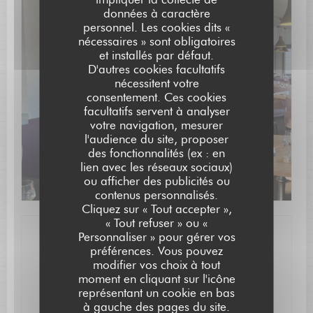
données à caractère
personnel. Les cookies dits «
nécessaires » sont obligatoires
et installés par défaut.
D'autres cookies facultatifs
Découvrir notre carte
nécessitent votre
consentement. Ces cookies
facultatifs servent à analyser
votre navigation, mesurer
l'audience du site, proposer
des fonctionnalités (ex : en
lien avec les réseaux sociaux)
ou afficher des publicités ou
contenus personnalisés.
L'AUBERGE SAINT JEAN
Cliquez sur « Tout accepter »,
« Tout refuser » ou «
Personnaliser » pour gérer vos
Infos pratiques
préférences. Vous pouvez
modifier vos choix à tout
Cuisine
moment en cliquant sur l'icône
représentant un cookie en bas
Locale, Moderne, Cuisine Créative
à gauche des pages du site.