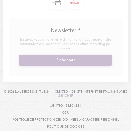
Newsletter
*
Inscrivez-vous à notre lettre d'information pour recevoir des
communications personnalisées et des offres marketing par
courriel.
S'abonner
© 2026 L'AUBERGE SAINT JEAN — CRÉATION DE SITE INTERNET RESTAURANT AVEC
((OUVRE UNE NOUVELLE FENÊTRE))
ZENCHEF
((OUVRE UNE NOUVELLE FENÊTRE
MENTIONS LÉGALES
((OUVRE UNE NOUVELLE FENÊTRE))
CGU
((OUVRE
POLITIQUE DE PROTECTION DES DONNÉES À CARACTÈRE PERSONNEL
((OUVRE UNE NOUVELLE FENÊT
POLITIQUE DE COOKIES