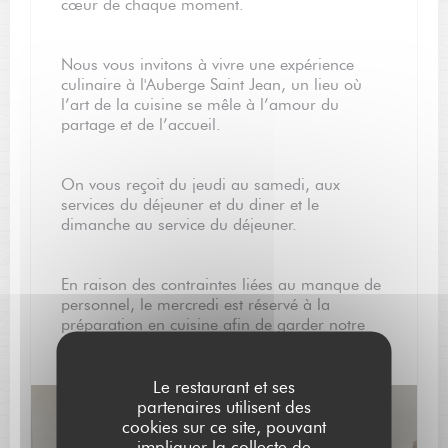
cœur de chaque moment.
Nous vous invitons à vivre une expérience
culinaire à l'Auberge Saint Jean, un lieu où
l’art de la cuisine se mêle à l’amour du
partage et de l’accueil.
On vous reçoit du jeudi au samedi, aux
services du déjeuner et du diner et le
dimanche au service du déjeuner.
En raison des contraintes liées au manque de
personnel, le mercredi est réservé à la
préparation en cuisine afin de garder notre
qualité de prestation.
Le restaurant et ses
partenaires utilisent des
cookies sur ce site, pouvant
impliquer la collecte de