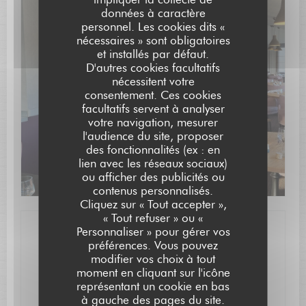
données à caractère
personnel. Les cookies dits «
nécessaires » sont obligatoires
et installés par défaut.
D'autres cookies facultatifs
Découvrir notre carte
nécessitent votre
consentement. Ces cookies
facultatifs servent à analyser
votre navigation, mesurer
l'audience du site, proposer
des fonctionnalités (ex : en
lien avec les réseaux sociaux)
ou afficher des publicités ou
contenus personnalisés.
L'AUBERGE SAINT JEAN
Cliquez sur « Tout accepter »,
« Tout refuser » ou «
Personnaliser » pour gérer vos
Infos pratiques
préférences. Vous pouvez
modifier vos choix à tout
Cuisine
moment en cliquant sur l'icône
représentant un cookie en bas
Locale, Moderne, Cuisine Créative
à gauche des pages du site.