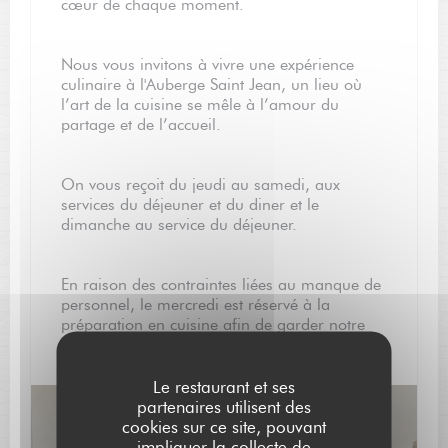
cœur de chaque moment.
Nous vous invitons à vivre une expérience
culinaire à l'Auberge Saint Jean, un lieu où
l’art de la cuisine se mêle à l’amour du
partage et de l’accueil.
On vous reçoit du jeudi au samedi, aux
services du déjeuner et du diner et le
dimanche au service du déjeuner.
En raison des contraintes liées au manque de
personnel, le mercredi est réservé à la
préparation en cuisine afin de garder notre
qualité de prestation.
Le restaurant et ses
partenaires utilisent des
cookies sur ce site, pouvant
impliquer la collecte de