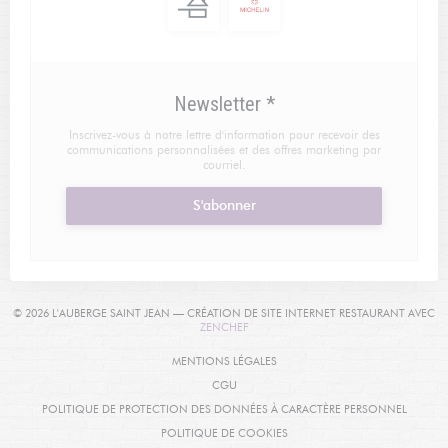
Newsletter
*
Inscrivez-vous à notre lettre d'information pour recevoir des
communications personnalisées et des offres marketing par
courriel.
S'abonner
© 2026 L'AUBERGE SAINT JEAN — CRÉATION DE SITE INTERNET RESTAURANT AVEC
((OUVRE UNE NOUVELLE FENÊTRE))
ZENCHEF
((OUVRE UNE NOUVELLE FENÊTRE
MENTIONS LÉGALES
((OUVRE UNE NOUVELLE FENÊTRE))
CGU
((OUVRE
POLITIQUE DE PROTECTION DES DONNÉES À CARACTÈRE PERSONNEL
((OUVRE UNE NOUVELLE FENÊT
POLITIQUE DE COOKIES