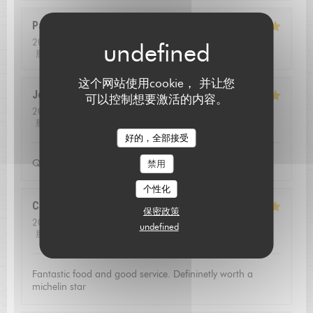
Pascal
B
2026-08-01
- 13:00 - 来宾 2
服务
:
5
/5
氛围
:
4
/5
菜单
:
5
/5
质价比
:
5
/5
这个网站使用cookie， 并让您
Jean louis
D
可以控制想要激活的内容。
2026-07-24
- 12:30 - 来宾 2
服务
:
5
/5
氛围
:
5
/5
菜单
:
5
/5
质价比
:
4
/5
L'AUBERGE SAINT JEAN
好的，全部接受
Qualite de l'accueil
禁用
个性化
Christoffer
N
保密政策
2026-07-23
- 13:15 - 来宾 2
undefined
服务
:
5
/5
氛围
:
4
/5
菜单
:
5
/5
质价比
:
5
/5
Fantastic food and good service. Defininetly worth a
michelin star