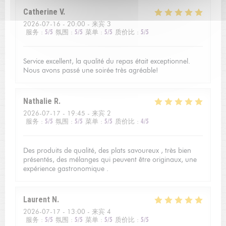
Catherine
V
2026-07-16
- 20:00 - 来宾 3
服务
:
5
/5
氛围
:
5
/5
菜单
:
5
/5
质价比
:
5
/5
Service excellent, la qualité du repas était exceptionnel.
Nous avons passé une soirée très agréable!
Nathalie
R
2026-07-17
- 19:45 - 来宾 2
服务
:
5
/5
氛围
:
5
/5
菜单
:
5
/5
质价比
:
4
/5
Des produits de qualité, des plats savoureux , très bien
présentés, des mélanges qui peuvent être originaux, une
expérience gastronomique .
Laurent
N
2026-07-17
- 13:00 - 来宾 4
服务
:
5
/5
氛围
:
5
/5
菜单
:
5
/5
质价比
:
5
/5