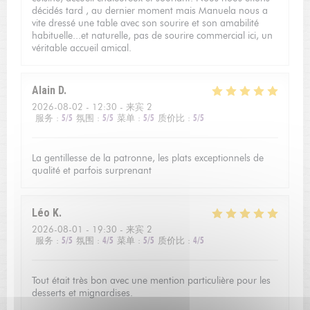
décidés tard , au dernier moment mais Manuela nous a
vite dressé une table avec son sourire et son amabilité
habituelle...et naturelle, pas de sourire commercial ici, un
véritable accueil amical.
Alain
D
2026-08-02
- 12:30 - 来宾 2
服务
:
5
/5
氛围
:
5
/5
菜单
:
5
/5
质价比
:
5
/5
La gentillesse de la patronne, les plats exceptionnels de
qualité et parfois surprenant
Léo
K
2026-08-01
- 19:30 - 来宾 2
服务
:
5
/5
氛围
:
4
/5
菜单
:
5
/5
质价比
:
4
/5
Tout était très bon avec une mention particulière pour les
desserts et mignardises.