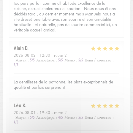
toujours parfait comme d'habitude.Excellence de la
cuisine, accueil chaleureux et souriant. Nous nous étions
décidés tard , au dernier moment mais Manuela nous a
vite dressé une table avec son sourire et son amabilité
habituelle...et naturelle, pas de sourire commercial ici, un
véritable accueil amical.
Alain
D
2026-08-02
- 12:30 - гости 2
Услуги
:
5
/5
Атмосфера
:
5
/5
Меню
:
5
/5
Цена / качество
:
5
/5
La gentillesse de la patronne, les plats exceptionnels de
qualité et parfois surprenant
Léo
K
2026-08-01
- 19:30 - гости 2
Услуги
:
5
/5
Атмосфера
:
4
/5
Меню
:
5
/5
Цена / качество
:
4
/5