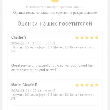
Исключительно проверенные оценки
Оценки только от клиентов, сделавших резервирование
Оценки наших посетителей
Charlie
S
2026-08-07
- 13:00 - гости 2
Услуги
:
5
/5
Атмосфера
:
5
/5
Меню
:
5
/5
Цена / качество
:
5
/5
Great service and exceptional, creative food. Loved the
extra desert at the end as well.
Marie-Claude
F
2026-08-01
- 20:15 - гости 2
Услуги
:
5
/5
Атмосфера
:
5
/5
Меню
:
5
/5
Цена / качество
:
5
/5