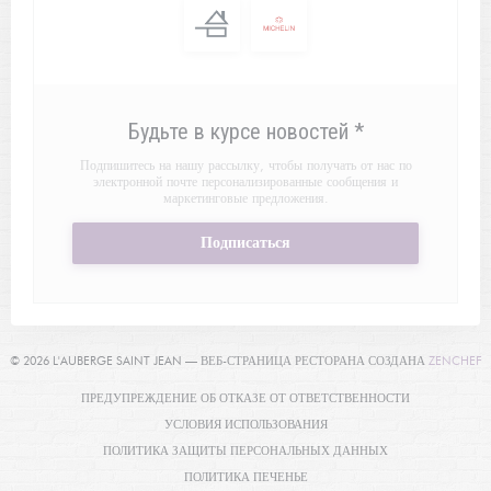
Будьте в курсе новостей
*
Подпишитесь на нашу рассылку, чтобы получать от нас по
электронной почте персонализированные сообщения и
маркетинговые предложения.
Подписаться
(
© 2026 L'AUBERGE SAINT JEAN — ВЕБ-СТРАНИЦА РЕСТОРАНА СОЗДАНА
ZENCHEF
((ОТКРЫВАЕТ
ПРЕДУПРЕЖДЕНИЕ ОБ ОТКАЗЕ ОТ ОТВЕТСТВЕННОСТИ
((ОТКРЫВАЕТСЯ В НОВОМ О
УСЛОВИЯ ИСПОЛЬЗОВАНИЯ
((ОТКРЫВАЕТСЯ 
ПОЛИТИКА ЗАЩИТЫ ПЕРСОНАЛЬНЫХ ДАННЫХ
((ОТКРЫВАЕТСЯ В НОВОМ ОКНЕ
ПОЛИТИКА ПЕЧЕНЬЕ