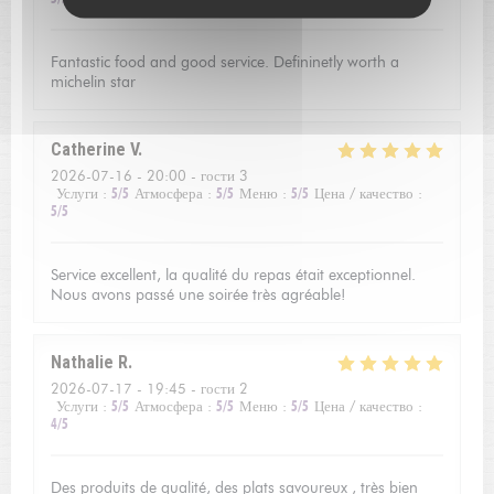
Fantastic food and good service. Defininetly worth a
michelin star
Catherine
V
2026-07-16
- 20:00 - гости 3
Услуги
:
5
/5
Атмосфера
:
5
/5
Меню
:
5
/5
Цена / качество
:
5
/5
Service excellent, la qualité du repas était exceptionnel.
Nous avons passé une soirée très agréable!
Nathalie
R
2026-07-17
- 19:45 - гости 2
Услуги
:
5
/5
Атмосфера
:
5
/5
Меню
:
5
/5
Цена / качество
:
4
/5
Des produits de qualité, des plats savoureux , très bien