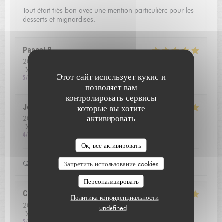
Tout était très bon avec une mention particulière pour les
desserts et mignardises.
Pascal
B
2026-08-01
- 13:00 - гости 2
Услуги
:
5
/5
Атмосфера
:
4
/5
Меню
:
5
/5
Цена / качество
:
Этот сайт использует кукис и
5
/5
позволяет вам
контролировать сервисы
Jean louis
D
которые вы хотите
активировать
2026-07-24
- 12:30 - гости 2
Услуги
:
5
/5
Атмосфера
:
5
/5
Меню
:
5
/5
Цена / качество
:
4
/5
L'AUBERGE SAINT JEAN
Ок, все активировать
Qualite de l'accueil
Запретить использование cookies
Персонализировать
Christoffer
N
Политика конфиденциальности
2026-07-23
- 13:15 - гости 2
undefined
Услуги
:
5
/5
Атмосфера
:
4
/5
Меню
:
5
/5
Цена / качество
:
5
/5