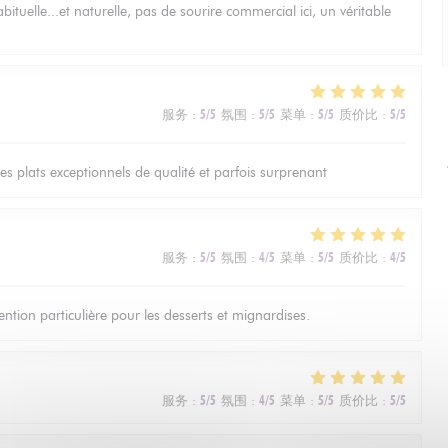
bituelle...et naturelle, pas de sourire commercial ici, un véritable
服务
:
5
/5
氛围
:
5
/5
菜单
:
5
/5
质价比
:
5
/5
les plats exceptionnels de qualité et parfois surprenant
服务
:
5
/5
氛围
:
4
/5
菜单
:
5
/5
质价比
:
4
/5
ntion particulière pour les desserts et mignardises.
服务
:
5
/5
氛围
:
4
/5
菜单
:
5
/5
质价比
:
5
/5