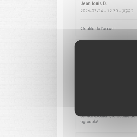
Jean louis
D
2026-07-24
- 12:30 - 来宾 2
Qualite de l'accueil
Christoffer
N
2026-07-23
- 13:15 - 来宾 2
Fantastic food and good servic
Catherine
V
2026-07-16
- 20:00 - 来宾 3
Service excellent, la qualité d
agréable!