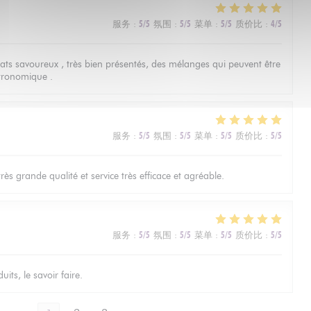
服务
:
5
/5
氛围
:
5
/5
菜单
:
5
/5
质价比
:
4
/5
lats savoureux , très bien présentés, des mélanges qui peuvent être
tronomique .
服务
:
5
/5
氛围
:
5
/5
菜单
:
5
/5
质价比
:
5
/5
ès grande qualité et service très efficace et agréable.
服务
:
5
/5
氛围
:
5
/5
菜单
:
5
/5
质价比
:
5
/5
its, le savoir faire.