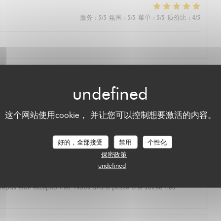
服务
:
5
/5
氛围
:
5
/5
菜单
:
5
/5
质价比
:
4
/5
服务
:
5
/5
氛围
:
4
/5
菜单
:
5
/5
质价比
:
5
/5
这个网站使用cookie， 并让您可以控制想要激活的内容。
e. Defininetly worth a michelin star
L'AUBERGE SAINT JEAN
好的，全部接受
禁用
个性化
保密政策
服务
:
5
/5
氛围
:
5
/5
菜单
:
5
/5
质价比
:
5
/5
undefined
u repas était exceptionnel. Nous avons passé une soirée très