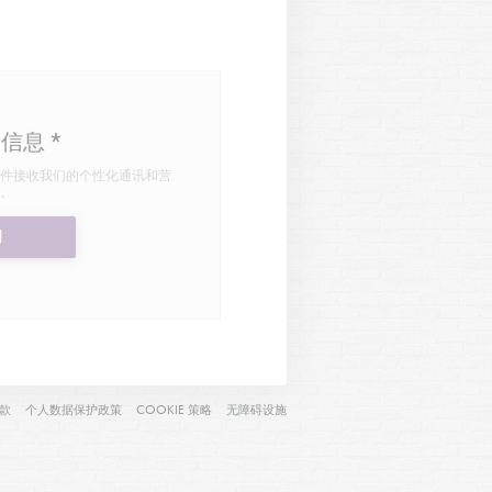
新信息
*
件接收我们的个性化通讯和营
。
阅
口中打开))
((在新窗口中打开))
((在新窗口中打开))
((在新窗口中打开))
((在新窗口中打开))
款
个人数据保护政策
COOKIE 策略
无障碍设施