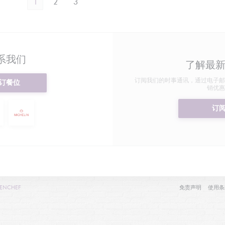
1
2
3
系我们
了解最
订阅我们的时事通讯，通过电子邮
订餐位
销优惠
订
((在新窗口中打开))
((在新窗
ENCHEF
免责声明
使用条