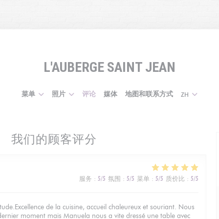
L'AUBERGE SAINT JEAN
菜单
照片
评论
媒体
地图和联系方式
ZH
我们的顾客评分
服务
:
5
/5
氛围
:
5
/5
菜单
:
5
/5
质价比
:
5
/5
ude.Excellence de la cuisine, accueil chaleureux et souriant. Nous
 dernier moment mais Manuela nous a vite dressé une table avec