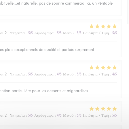
bituelle...et naturelle, pas de sourire commercial ici, un véritable
οι 2
Υπηρεσία
:
5
/5
Ατμόσφαιρα
:
5
/5
Μενού
:
5
/5
Ποιότητα / Τιμή
:
5
/5
les plats exceptionnels de qualité et parfois surprenant
οι 2
Υπηρεσία
:
5
/5
Ατμόσφαιρα
:
4
/5
Μενού
:
5
/5
Ποιότητα / Τιμή
:
4
/5
ntion particulière pour les desserts et mignardises.
οι 2
Υπηρεσία
:
5
/5
Ατμόσφαιρα
:
4
/5
Μενού
:
5
/5
Ποιότητα / Τιμή
:
5
/5