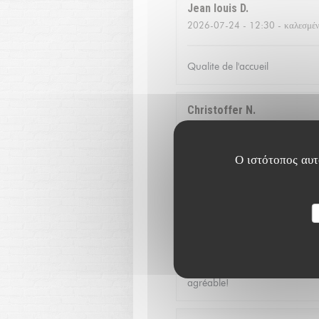
Jean louis
D
2026-07-24
- 12:30 - καλεσμέν
Qualite de l'accueil
Christoffer
N
2026-07-23
- 13:15 - καλεσμέν
Ο ιστότοπος αυτό
Fantastic food and good servic
Catherine
V
2026-07-16
- 20:00 - καλεσμέν
Service excellent, la qualité d
agréable!