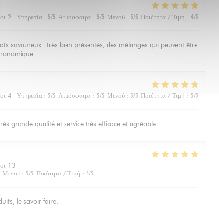
οι 2
Υπηρεσία
:
5
/5
Ατμόσφαιρα
:
5
/5
Μενού
:
5
/5
Ποιότητα / Τιμή
:
4
/5
lats savoureux , très bien présentés, des mélanges qui peuvent être
tronomique .
οι 4
Υπηρεσία
:
5
/5
Ατμόσφαιρα
:
5
/5
Μενού
:
5
/5
Ποιότητα / Τιμή
:
5
/5
ès grande qualité et service très efficace et agréable.
νοι 13
Μενού
:
5
/5
Ποιότητα / Τιμή
:
5
/5
its, le savoir faire.