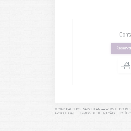
Cont
Reserv
© 2026 L'AUBERGE SAINT JEAN — WEBSITE DO R
((ABRE NUMA NOVA JANELA))
((ABRE NU
AVISO LEGAL
TERMOS DE UTILIZAÇÃO
POLÍTI