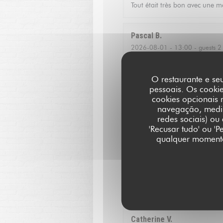
Tout était très bon avec une me
Pascal
B
2026-08-01
- 13:00 - guests 2
Jean louis
D
O restaurante e seu
pessoais. Os cooki
2026-07-24
- 12:30 - guests 2
cookies opcionais 
navegação, medir 
Qualite de l'accueil
redes sociais) ou
'Recusar tudo' ou '
qualquer momento 
Christoffer
N
2026-07-23
- 13:15 - guests 2
Fantastic food and good servic
Catherine
V