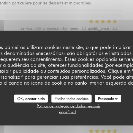
ntion particulière pour les desserts et mignardises.
service
:
5
/5
ambience
:
4
/5
menu
:
5
/5
quality_price
:
5
/5
s parceiros utilizam cookies neste site, o que pode implica
es denominados «necessários» são obrigatórios e instalados
service
:
5
/5
ambience
:
5
/5
menu
:
5
/5
quality_price
:
4
/5
requerem seu consentimento. Esses cookies opcionais serve
a audiência do site, oferecer funcionalidades (por exempl
 exibir publicidade ou conteúdos personalizados. Clique em '
Personalizar' para gerenciar suas preferências. Você pode alt
L'AUBERGE SAINT JEAN
clicando no ícone de cookie no canto inferior esquerdo da
service
:
5
/5
ambience
:
4
/5
menu
:
5
/5
quality_price
:
5
/5
OK, aceitar tudo
Proíbe todos cookies
Personalizar
Política de proteção de dados pessoais
undefined
e. Defininetly worth a michelin star