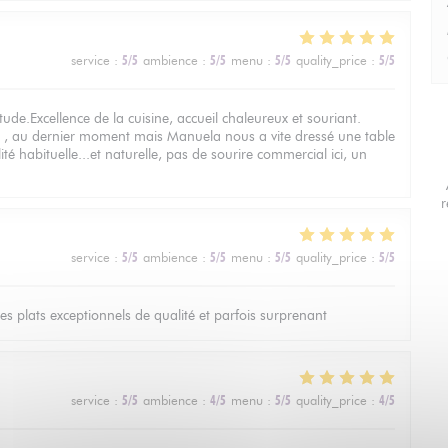
service
:
5
/5
ambience
:
5
/5
menu
:
5
/5
quality_price
:
5
/5
ude.Excellence de la cuisine, accueil chaleureux et souriant.
 , au dernier moment mais Manuela nous a vite dressé une table
té habituelle...et naturelle, pas de sourire commercial ici, un
r
service
:
5
/5
ambience
:
5
/5
menu
:
5
/5
quality_price
:
5
/5
les plats exceptionnels de qualité et parfois surprenant
service
:
5
/5
ambience
:
4
/5
menu
:
5
/5
quality_price
:
4
/5