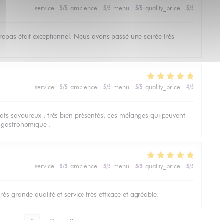
service
:
5
/5
ambience
:
5
/5
menu
:
5
/5
quality_price
:
5
/5
u repas était exceptionnel. Nous avons passé une soirée très
service
:
5
/5
ambience
:
5
/5
menu
:
5
/5
quality_price
:
4
/5
lats savoureux , très bien présentés, des mélanges qui peuvent
e gastronomique .
service
:
5
/5
ambience
:
5
/5
menu
:
5
/5
quality_price
:
5
/5
ès grande qualité et service très efficace et agréable.