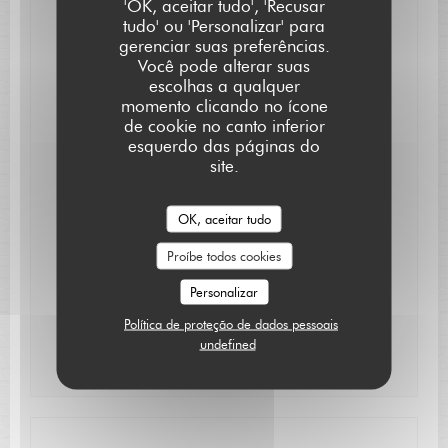
'OK, aceitar tudo', 'Recusar
Acesso para pessoas com mobilidade reduzida
tudo' ou 'Personalizar' para
gerenciar suas preferências.
Métodos de pagamento
Você pode alterar suas
Eurocard/Mastercard, Transferência bancária,
escolhas a qualquer
Dinheiro, Visa, Cheques, American Express, Cartão
momento clicando no ícone
Azul
de cookie no canto inferior
esquerdo das páginas do
site.
Horário de abertura
OK, aceitar tudo
Seg
-
Qua
Fechado
Proíbe todos cookies
Qui
-
Sab
Personalizar
12:15 - 13:15
19:30 - 21:15
•
Política de proteção de dados pessoais
Domingo
12:15 - 13:30
undefined