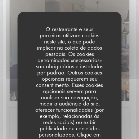
O restaurante e seus
parceiros utilizam cookies
neste site, o que pode
Descubra o nosso menu
implicar na coleta de dados
pessoais. Os cookies
denominados «necessários»
são obrigatórios e instalados
por padrão. Outros cookies
opcionais requerem seu
consentimento. Esses cookies
opcionais servem para
analisar sua navegação,
medir a audiência do site,
oferecer funcionalidades (por
exemplo, relacionadas às
Informações gerais
redes sociais) ou exibir
publicidade ou conteúdos
personalizados. Clique em
Serviços
L'AUBERGE SAINT JEAN