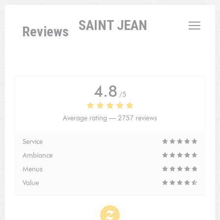
Personalizing your cookie choices
L'AUBERGE SAINT JEAN
Reviews
4.8
/5
Average rating —
2757 reviews
Service
Ambiance
Menus
Value