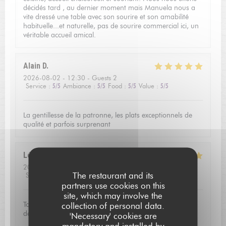
décidés tard , au dernier moment mais Manuela nous a
vite dressé une table avec son sourire et son amabilité
habituelle...et naturelle, pas de sourire commercial ici, un
véritable accueil amical.
Alain
D
2026-08-02
- 12:30 - Guests 2
Service
:
5
/5
Ambiance
:
5
/5
Food
:
5
/5
Value
:
5
/5
La gentillesse de la patronne, les plats exceptionnels de
qualité et parfois surprenant
Léo
K
2026-08-01
- 19:30 - Guests 2
The restaurant and its
Service
:
5
/5
Ambiance
:
4
/5
Food
:
5
/5
Value
:
4
/5
partners use cookies on this
site, which may involve the
Tout était très bon avec une mention particulière pour les
collection of personal data.
desserts et mignardises.
'Necessary' cookies are
mandatory and installed by