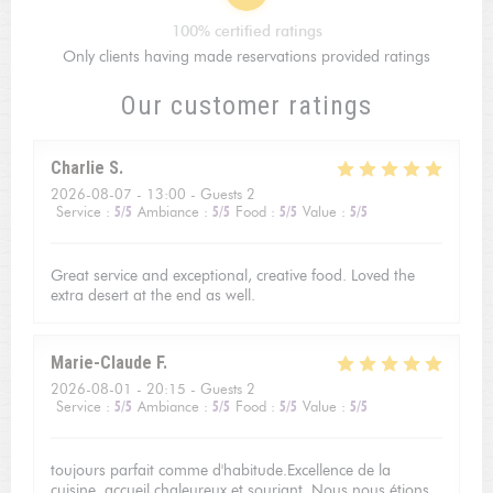
100% certified ratings
Only clients having made reservations provided ratings
Our customer ratings
Charlie
S
2026-08-07
- 13:00 - Guests 2
Service
:
5
/5
Ambiance
:
5
/5
Food
:
5
/5
Value
:
5
/5
Great service and exceptional, creative food. Loved the
extra desert at the end as well.
Marie-Claude
F
2026-08-01
- 20:15 - Guests 2
Service
:
5
/5
Ambiance
:
5
/5
Food
:
5
/5
Value
:
5
/5
toujours parfait comme d'habitude.Excellence de la
cuisine, accueil chaleureux et souriant. Nous nous étions