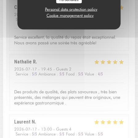
Catherine
V
Personal data protection policy
2026-07-16
- 20:00 - Guests 3
Cookie management policy
Service
:
5
/5
Ambiance
:
5
/5
Food
:
5
/5
Value
:
5
/5
Service excellent, la qualité du repas était exceptionnel.
Nous avons passé une soirée très agréable!
Nathalie
R
2026-07-17
- 19:45 - Guests 2
Service
:
5
/5
Ambiance
:
5
/5
Food
:
5
/5
Value
:
4
/5
Des produits de qualité, des plats savoureux , très bien
présentés, des mélanges qui peuvent être originaux, une
expérience gastronomique .
Laurent
N
2026-07-17
- 13:00 - Guests 4
Service
:
5
/5
Ambiance
:
5
/5
Food
:
5
/5
Value
:
5
/5