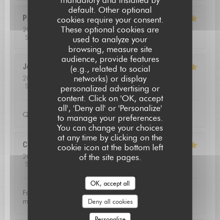
default. Other optional
Pascal
B
cookies require your consent.
These optional cookies are
2026-08-01
- 13:00 - Guests 2
Service
:
5
/5
Ambiance
:
4
/5
Food
:
5
/5
Value
:
5
/5
used to analyze your
browsing, measure site
audience, provide features
Jean louis
D
(e.g., related to social
networks) or display
2026-07-24
- 12:30 - Guests 2
Service
:
5
/5
Ambiance
:
5
/5
Food
:
5
/5
Value
:
4
/5
personalized advertising or
L'AUBERGE SAINT JEAN
content. Click on 'OK, accept
all', 'Deny all' or 'Personalize'
Qualite de l'accueil
to manage your preferences.
You can change your choices
at any time by clicking on the
Christoffer
N
cookie icon at the bottom left
of the site pages.
2026-07-23
- 13:15 - Guests 2
Service
:
5
/5
Ambiance
:
4
/5
Food
:
5
/5
Value
:
5
/5
OK, accept all
Fantastic food and good service. Defininetly worth a
Deny all cookies
michelin star
Personalize