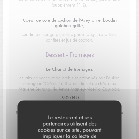
(supplément 11 €).
Coeur de côte de cochon de l'Aveyron et boudin
galabart grillé,
condiment sauge-pignon-oignon rouge, carottines
confites et jus de cochon.
Dessert - Fromages
Le Chariot de fromages,
les laits de vache et de brebis sélectionnés par Pauline,
fromagerie "Crème " à Branne, le lait de chèvre par
Marlène Serrano, "la ferme Manieu-Noel" à Courpiac.
19,00 EUR
Bavaroise de pêche jaune au vinaigre de cassis, pêche
Le restaurant et ses
rôtie,,
partenaires utilisent des
crème glacée au levain et granola de pain aux fruits
cookies sur ce site, pouvant
secs.
impliquer la collecte de