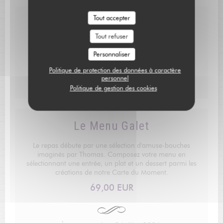
Tout accepter
La Cave
Tout refuser
Environ 550 vignobles Français. N'hésitez pas à me
contacter par mail pour un envoi de ce livre afin de le
Personnaliser
consulter avant votre venue.
Politique de protection des données à caractère
personnel
Politique de gestion des cookies
Le Menu Galet
Le repas débute par une sélection d'amuse-bouches
imaginés par Thomas. Composez votre menu en
sélectionnant une entrée, un plat et un dessert parmi les
créations de notre Carte du Moment.
69,00 EUR