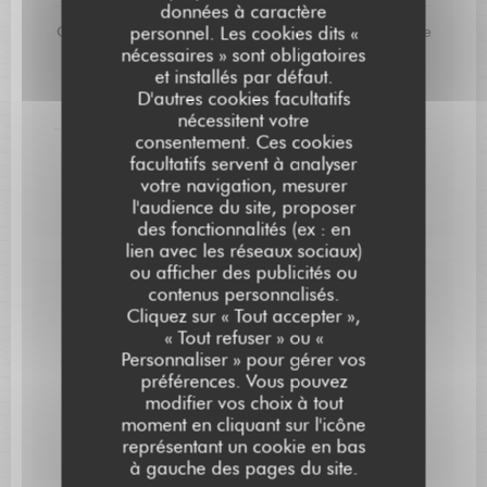
données à caractère
personnel. Les cookies dits «
Chocolat Millot en crémeux et en mousse, fraîcheur de
citron vert,
nécessaires » sont obligatoires
et installés par défaut.
praliné grué de cacao et noix de cajou, sorbet poivron
D'autres cookies facultatifs
Corne de Taureaux rôti.
nécessitent votre
consentement. Ces cookies
L'aBricot confit et sa compotée gélifiée.
facultatifs servent à analyser
votre navigation, mesurer
crémeux cardamome verte, biscuit joconde, sorbet
fenouil.
l'audience du site, proposer
des fonctionnalités (ex : en
lien avec les réseaux sociaux)
ou afficher des publicités ou
Carte Cadeau
contenus personnalisés.
L'AUBERGE SAINT JEAN
Cliquez sur « Tout accepter »,
« Tout refuser » ou «
Pour faire plaisir à un proche, offrez un bon cadeau.
Personnaliser » pour gérer vos
Montant libre ou formule définie, nous vous proposons
une expérience sur-mesure. N’hésitez pas à nous
préférences. Vous pouvez
contacter.
modifier vos choix à tout
moment en cliquant sur l'icône
représentant un cookie en bas
à gauche des pages du site.