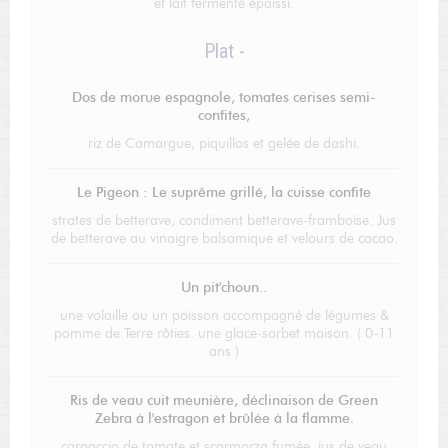
et lait fermenté épaissi.
Plat -
Dos de morue espagnole, tomates cerises semi-
confites,
riz de Camargue, piquillos et gelée de dashi.
Le Pigeon : Le suprême grillé, la cuisse confite
strates de betterave, condiment betterave-framboise. Jus
de betterave au vinaigre balsamique et velours de cacao.
Un pit'choun..
une volaille ou un poisson accompagné de légumes &
pomme de Terre rôties. une glace-sorbet maison. ( 0-11
ans )
Ris de veau cuit meunière, déclinaison de Green
Zebra à l'estragon et brûlée à la flamme.
carpaccio de tomate et scarmorza fumée, jus de veau