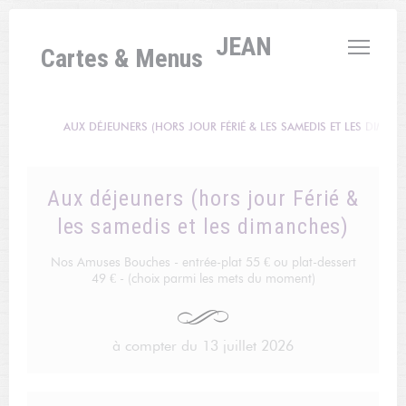
Personnalisation de vos choix en matière de cookies
L'AUBERGE SAINT JEAN
Cartes & Menus
AUX DÉJEUNERS (HORS JOUR FÉRIÉ & LES SAMEDIS ET LES DIMAN
Aux déjeuners (hors jour Férié &
les samedis et les dimanches)
Nos Amuses Bouches - entrée-plat 55 € ou plat-dessert
49 € - (choix parmi les mets du moment)
à compter du 13 juillet 2026