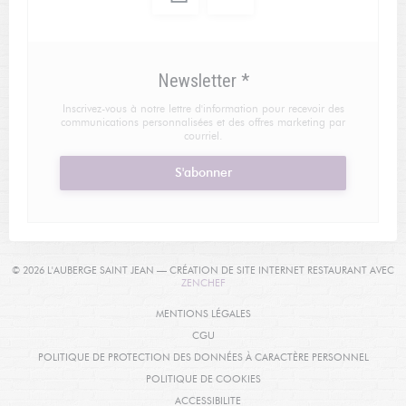
Newsletter
*
Inscrivez-vous à notre lettre d'information pour recevoir des
communications personnalisées et des offres marketing par
courriel.
S'abonner
© 2026 L'AUBERGE SAINT JEAN — CRÉATION DE SITE INTERNET RESTAURANT AVEC
((OUVRE UNE NOUVELLE FENÊTRE))
ZENCHEF
((OUVRE UNE NOUVELLE FENÊTRE
MENTIONS LÉGALES
((OUVRE UNE NOUVELLE FENÊTRE))
CGU
((OUVRE
POLITIQUE DE PROTECTION DES DONNÉES À CARACTÈRE PERSONNEL
((OUVRE UNE NOUVELLE FENÊT
POLITIQUE DE COOKIES
((OUVRE UNE NOUVELLE FENÊTRE))
ACCESSIBILITE