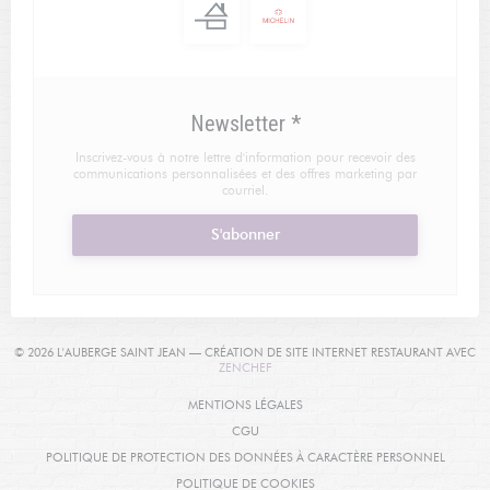
Newsletter
*
Inscrivez-vous à notre lettre d'information pour recevoir des
communications personnalisées et des offres marketing par
courriel.
S'abonner
© 2026 L'AUBERGE SAINT JEAN — CRÉATION DE SITE INTERNET RESTAURANT AVEC
((OUVRE UNE NOUVELLE FENÊTRE))
ZENCHEF
((OUVRE UNE NOUVELLE FENÊTRE
MENTIONS LÉGALES
((OUVRE UNE NOUVELLE FENÊTRE))
CGU
((OUVRE
POLITIQUE DE PROTECTION DES DONNÉES À CARACTÈRE PERSONNEL
((OUVRE UNE NOUVELLE FENÊT
POLITIQUE DE COOKIES