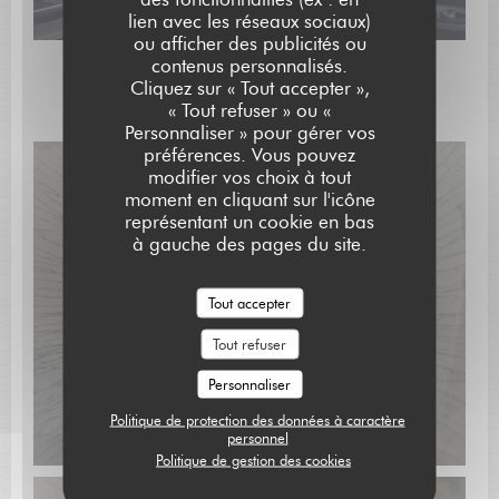
lien avec les réseaux sociaux)
ou afficher des publicités ou
contenus personnalisés.
L'AUBERGE SAINT JEAN
Cliquez sur « Tout accepter »,
"Coté cuisine"
« Tout refuser » ou «
Personnaliser » pour gérer vos
préférences. Vous pouvez
modifier vos choix à tout
moment en cliquant sur l'icône
représentant un cookie en bas
à gauche des pages du site.
Tout accepter
Tout refuser
Personnaliser
Politique de protection des données à caractère
personnel
Politique de gestion des cookies