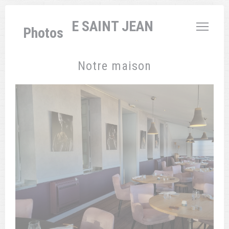
Personnalisation de vos choix en matière de cookies
L'AUBERGE SAINT JEAN
Photos
Notre maison