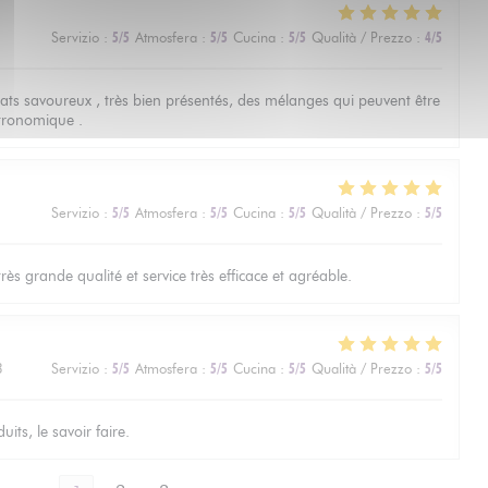
Servizio
:
5
/5
Atmosfera
:
5
/5
Cucina
:
5
/5
Qualità / Prezzo
:
4
/5
lats savoureux , très bien présentés, des mélanges qui peuvent être
tronomique .
Servizio
:
5
/5
Atmosfera
:
5
/5
Cucina
:
5
/5
Qualità / Prezzo
:
5
/5
ès grande qualité et service très efficace et agréable.
3
Servizio
:
5
/5
Atmosfera
:
5
/5
Cucina
:
5
/5
Qualità / Prezzo
:
5
/5
its, le savoir faire.