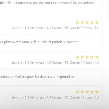
bituelle...et naturelle, pas de sourire commercial ici, un véritable
Servizio
:
5
/5
Atmosfera
:
5
/5
Cucina
:
5
/5
Qualità / Prezzo
:
5
/5
les plats exceptionnels de qualité et parfois surprenant
Servizio
:
5
/5
Atmosfera
:
4
/5
Cucina
:
5
/5
Qualità / Prezzo
:
4
/5
ntion particulière pour les desserts et mignardises.
Servizio
:
5
/5
Atmosfera
:
4
/5
Cucina
:
5
/5
Qualità / Prezzo
:
5
/5