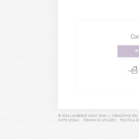
Con
P
© 2026 L'AUBERGE SAINT JEAN — CREAZIONE DE
((APRE UNA NUOVA FINESTRA))
((APRE UNA N
NOTE LEGALI
TERMINI DI UTILIZZO
POLITICA D