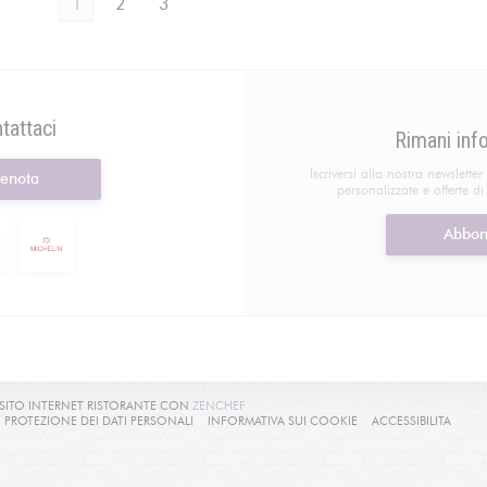
1
2
3
tattaci
Rimani in
Iscriversi alla nostra newslette
renota
personalizzate e offerte d
Abbon
((APRE UNA NUOVA FINESTRA))
L SITO INTERNET RISTORANTE CON
ZENCHEF
UOVA FINESTRA))
((APRE UNA NUOVA FINESTRA))
((APRE UNA NUOVA FIN
((APR
I PROTEZIONE DEI DATI PERSONALI
INFORMATIVA SUI COOKIE
ACCESSIBILITA