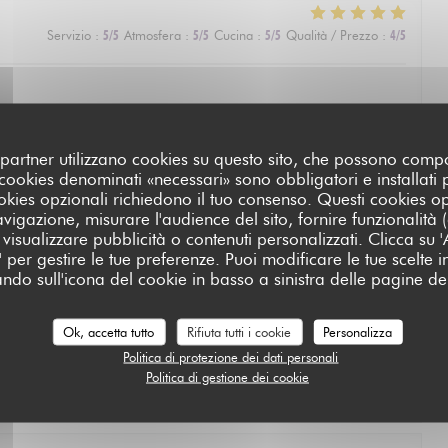
Servizio
:
5
/5
Atmosfera
:
5
/5
Cucina
:
5
/5
Qualità / Prezzo
:
4
/5
oi partner utilizzano cookies su questo sito, che possono comp
I cookies denominati «necessari» sono obbligatori e installati
Servizio
:
5
/5
Atmosfera
:
4
/5
Cucina
:
5
/5
Qualità / Prezzo
:
5
/5
cookies opzionali richiedono il tuo consenso. Questi cookies o
avigazione, misurare l'audience del sito, fornire funzionalità
e. Defininetly worth a michelin star
visualizzare pubblicità o contenuti personalizzati. Clicca su 'Ac
za' per gestire le tue preferenze. Puoi modificare le tue scelte
L'AUBERGE SAINT JEAN
ando sull'icona del cookie in basso a sinistra delle pagine del
Servizio
:
5
/5
Atmosfera
:
5
/5
Cucina
:
5
/5
Qualità / Prezzo
:
5
/5
Ok, accetta tutto
Rifiuta tutti i cookie
Personalizza
Politica di protezione dei dati personali
Politica di gestione dei cookie
u repas était exceptionnel. Nous avons passé une soirée très