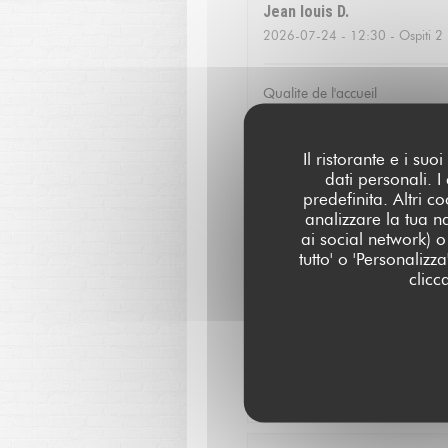
Jean louis
D
2026-07-24
- 12:30 - Ospiti 2
Qualite de l'accueil
Christoffer
N
Il ristorante e i su
dati personali. 
2026-07-23
- 13:15 - Ospiti 2
predefinita. Altri 
analizzare la tua n
Fantastic food and good servic
ai social network) o 
tutto' o 'Personaliz
clicc
Catherine
V
2026-07-16
- 20:00 - Ospiti 3
Service excellent, la qualité d
agréable!