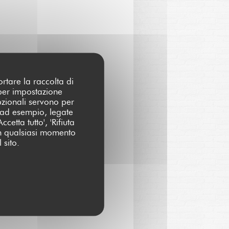
ortare la raccolta di
 per impostazione
pzionali servono per
 (ad esempio, legate
cetta tutto', 'Rifiuta
 in qualsiasi momento
 sito.