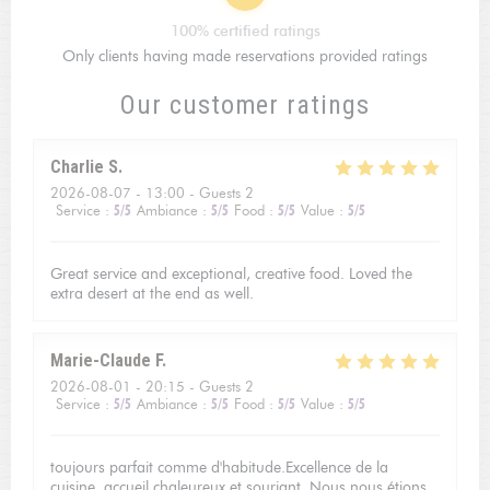
100% certified ratings
Only clients having made reservations provided ratings
Our customer ratings
Charlie
S
2026-08-07
- 13:00 - Guests 2
Service
:
5
/5
Ambiance
:
5
/5
Food
:
5
/5
Value
:
5
/5
Great service and exceptional, creative food. Loved the
extra desert at the end as well.
Marie-Claude
F
2026-08-01
- 20:15 - Guests 2
Service
:
5
/5
Ambiance
:
5
/5
Food
:
5
/5
Value
:
5
/5
toujours parfait comme d'habitude.Excellence de la
cuisine, accueil chaleureux et souriant. Nous nous étions