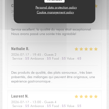
Catherine
V
Personal data protection policy
2026-07-16
- 20:00 - Guests 3
Cookie management policy
Service
:
5
/5
Ambiance
:
5
/5
Food
:
5
/5
Value
:
5
/5
Service excellent, la qualité du repas était exceptionnel.
Nous avons passé une soirée très agréable!
Nathalie
R
2026-07-17
- 19:45 - Guests 2
Service
:
5
/5
Ambiance
:
5
/5
Food
:
5
/5
Value
:
4
/5
Des produits de qualité, des plats savoureux , très bien
présentés, des mélanges qui peuvent être originaux, une
expérience gastronomique .
Laurent
N
2026-07-17
- 13:00 - Guests 4
Service
:
5
/5
Ambiance
:
5
/5
Food
:
5
/5
Value
:
5
/5