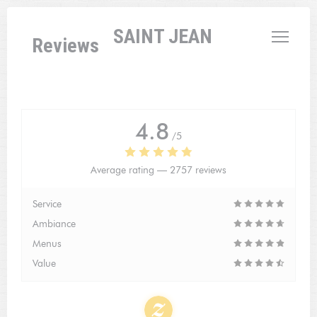
Personalizing your cookie choices
L'AUBERGE SAINT JEAN
Reviews
4.8
/5
Average rating —
2757 reviews
Service
Ambiance
Menus
Value