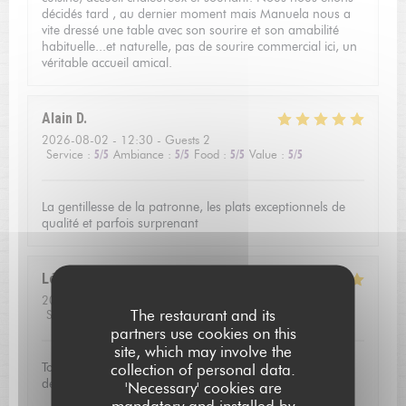
décidés tard , au dernier moment mais Manuela nous a
vite dressé une table avec son sourire et son amabilité
habituelle...et naturelle, pas de sourire commercial ici, un
véritable accueil amical.
Alain
D
2026-08-02
- 12:30 - Guests 2
Service
:
5
/5
Ambiance
:
5
/5
Food
:
5
/5
Value
:
5
/5
La gentillesse de la patronne, les plats exceptionnels de
qualité et parfois surprenant
Léo
K
2026-08-01
- 19:30 - Guests 2
The restaurant and its
Service
:
5
/5
Ambiance
:
4
/5
Food
:
5
/5
Value
:
4
/5
partners use cookies on this
site, which may involve the
Tout était très bon avec une mention particulière pour les
collection of personal data.
desserts et mignardises.
'Necessary' cookies are
mandatory and installed by