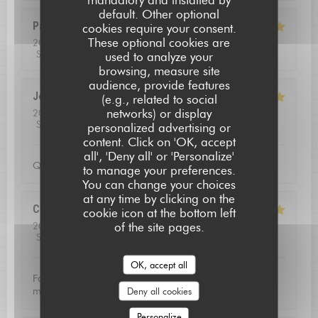
default. Other optional
Pascal
B
cookies require your consent.
These optional cookies are
2026-08-01
- 13:00 - Guests 2
Service
:
5
/5
Ambiance
:
4
/5
Food
:
5
/5
Value
:
5
/5
used to analyze your
browsing, measure site
audience, provide features
Jean louis
D
(e.g., related to social
networks) or display
2026-07-24
- 12:30 - Guests 2
Service
:
5
/5
Ambiance
:
5
/5
Food
:
5
/5
Value
:
4
/5
personalized advertising or
L'AUBERGE SAINT JEAN
content. Click on 'OK, accept
all', 'Deny all' or 'Personalize'
Qualite de l'accueil
to manage your preferences.
You can change your choices
at any time by clicking on the
Christoffer
N
cookie icon at the bottom left
of the site pages.
2026-07-23
- 13:15 - Guests 2
Service
:
5
/5
Ambiance
:
4
/5
Food
:
5
/5
Value
:
5
/5
OK, accept all
Fantastic food and good service. Defininetly worth a
Deny all cookies
michelin star
Personalize