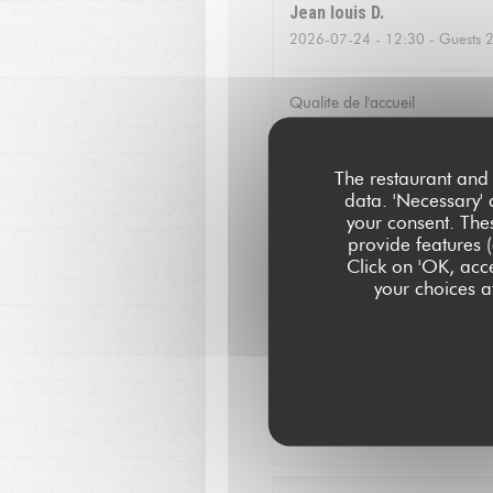
Jean louis
D
2026-07-24
- 12:30 - Guests 
Qualite de l'accueil
Christoffer
N
The restaurant and 
2026-07-23
- 13:15 - Guests 
data. 'Necessary' 
your consent. The
provide features (
Fantastic food and good servic
Click on 'OK, acce
your choices at
Catherine
V
2026-07-16
- 20:00 - Guests 
Service excellent, la qualité d
agréable!