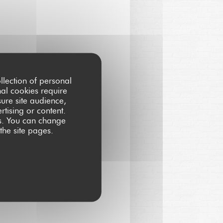
llection of personal
nal cookies require
ure site audience,
rtising or content.
ces. You can change
 the site pages.