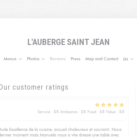
L'AUBERGE SAINT JEAN
Menus
Photos
Reviews
Press
Map and Contact
EN
Our customer ratings
2
Service
:
5
/5
Ambiance
:
5
/5
Food
:
5
/5
Value
:
5
/5
ude.Excellence de la cuisine, accueil chaleureux et souriant. Nous
 dernier moment mais Manuela nous a vite dressé une table avec