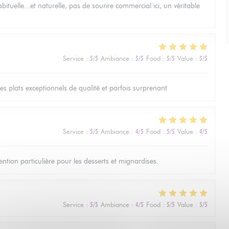
bituelle...et naturelle, pas de sourire commercial ici, un véritable
2
Service
:
5
/5
Ambiance
:
5
/5
Food
:
5
/5
Value
:
5
/5
les plats exceptionnels de qualité et parfois surprenant
2
Service
:
5
/5
Ambiance
:
4
/5
Food
:
5
/5
Value
:
4
/5
ntion particulière pour les desserts et mignardises.
2
Service
:
5
/5
Ambiance
:
4
/5
Food
:
5
/5
Value
:
5
/5