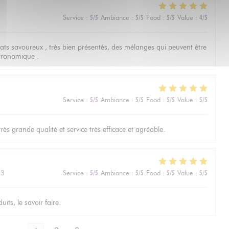
2
Service
:
5
/5
Ambiance
:
5
/5
Food
:
5
/5
Value
:
4
/5
lats savoureux , très bien présentés, des mélanges qui peuvent être
tronomique .
4
Service
:
5
/5
Ambiance
:
5
/5
Food
:
5
/5
Value
:
5
/5
ès grande qualité et service très efficace et agréable.
13
Service
:
5
/5
Ambiance
:
5
/5
Food
:
5
/5
Value
:
5
/5
its, le savoir faire.