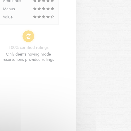
Ambiance
Menus
Value
100% certified ratings
Only clients having made
reservations provided ratings