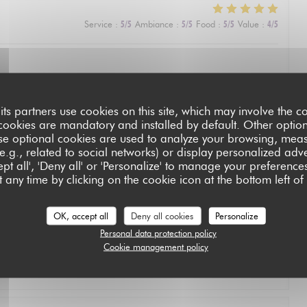
2
Service
:
5
/5
Ambiance
:
5
/5
Food
:
5
/5
Value
:
4
/5
its partners use cookies on this site, which may involve the co
2
Service
:
5
/5
Ambiance
:
4
/5
Food
:
5
/5
Value
:
5
/5
cookies are mandatory and installed by default. Other optio
se optional cookies are used to analyze your browsing, meas
e.g., related to social networks) or display personalized adve
e. Defininetly worth a michelin star
pt all', 'Deny all' or 'Personalize' to manage your preferen
L'AUBERGE SAINT JEAN
 any time by clicking on the cookie icon at the bottom left of
OK, accept all
Deny all cookies
Personalize
3
Service
:
5
/5
Ambiance
:
5
/5
Food
:
5
/5
Value
:
5
/5
Personal data protection policy
Cookie management policy
u repas était exceptionnel. Nous avons passé une soirée très