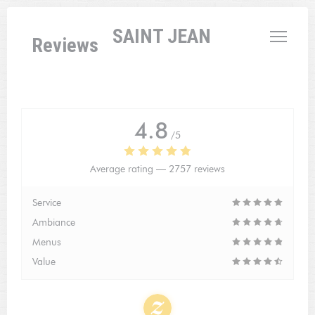
Personalizing your cookie choices
L'AUBERGE SAINT JEAN
Reviews
4.8
/5
Average rating —
2757 reviews
Service
Ambiance
Menus
Value