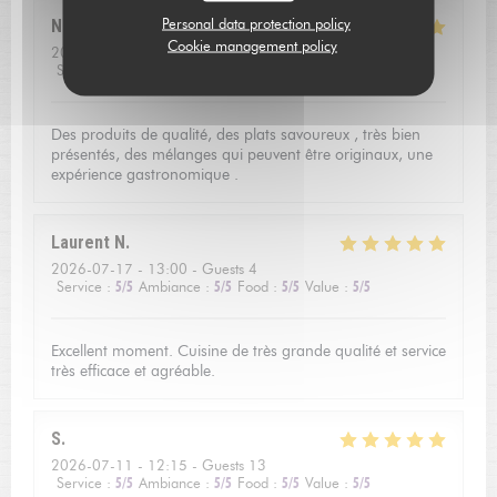
Personal data protection policy
Nathalie
R
Cookie management policy
2026-07-17
- 19:45 - Guests 2
Service
:
5
/5
Ambiance
:
5
/5
Food
:
5
/5
Value
:
4
/5
Des produits de qualité, des plats savoureux , très bien
présentés, des mélanges qui peuvent être originaux, une
expérience gastronomique .
Laurent
N
2026-07-17
- 13:00 - Guests 4
Service
:
5
/5
Ambiance
:
5
/5
Food
:
5
/5
Value
:
5
/5
Excellent moment. Cuisine de très grande qualité et service
très efficace et agréable.
S
2026-07-11
- 12:15 - Guests 13
Service
:
5
/5
Ambiance
:
5
/5
Food
:
5
/5
Value
:
5
/5