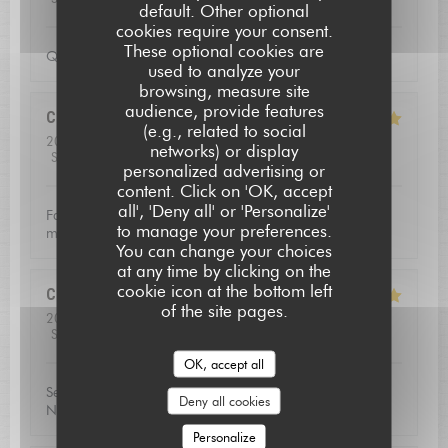
default. Other optional
cookies require your consent.
These optional cookies are
Qualite de l'accueil
used to analyze your
browsing, measure site
audience, provide features
Christoffer
N
(e.g., related to social
2026-07-23
- 13:15 - Guests 2
networks) or display
Service
:
5
/5
Ambiance
:
4
/5
Food
:
5
/5
Value
:
5
/5
personalized advertising or
L'AUBERGE SAINT JEAN
content. Click on 'OK, accept
all', 'Deny all' or 'Personalize'
Fantastic food and good service. Defininetly worth a
to manage your preferences.
michelin star
You can change your choices
at any time by clicking on the
cookie icon at the bottom left
Catherine
V
of the site pages.
2026-07-16
- 20:00 - Guests 3
Service
:
5
/5
Ambiance
:
5
/5
Food
:
5
/5
Value
:
5
/5
OK, accept all
Service excellent, la qualité du repas était exceptionnel.
Deny all cookies
Nous avons passé une soirée très agréable!
Personalize