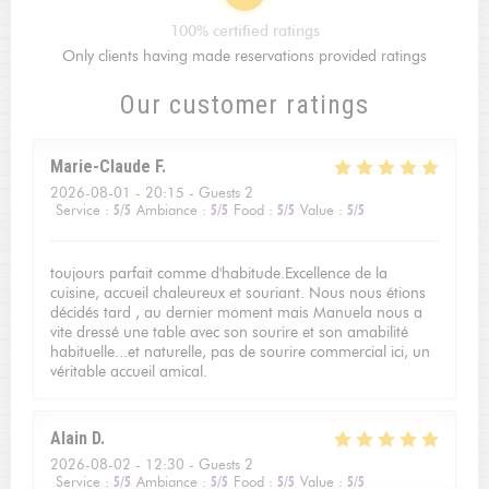
100% certified ratings
Only clients having made reservations provided ratings
Our customer ratings
Marie-Claude
F
2026-08-01
- 20:15 - Guests 2
Service
:
5
/5
Ambiance
:
5
/5
Food
:
5
/5
Value
:
5
/5
toujours parfait comme d'habitude.Excellence de la
cuisine, accueil chaleureux et souriant. Nous nous étions
décidés tard , au dernier moment mais Manuela nous a
vite dressé une table avec son sourire et son amabilité
habituelle...et naturelle, pas de sourire commercial ici, un
véritable accueil amical.
Alain
D
2026-08-02
- 12:30 - Guests 2
Service
:
5
/5
Ambiance
:
5
/5
Food
:
5
/5
Value
:
5
/5