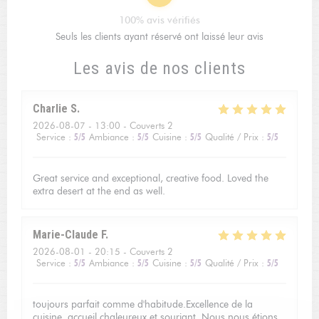
100% avis vérifiés
Seuls les clients ayant réservé ont laissé leur avis
Les avis de nos clients
Charlie
S
2026-08-07
- 13:00 - Couverts 2
Service
:
5
/5
Ambiance
:
5
/5
Cuisine
:
5
/5
Qualité / Prix
:
5
/5
Great service and exceptional, creative food. Loved the
extra desert at the end as well.
Marie-Claude
F
2026-08-01
- 20:15 - Couverts 2
Service
:
5
/5
Ambiance
:
5
/5
Cuisine
:
5
/5
Qualité / Prix
:
5
/5
toujours parfait comme d'habitude.Excellence de la
cuisine, accueil chaleureux et souriant. Nous nous étions