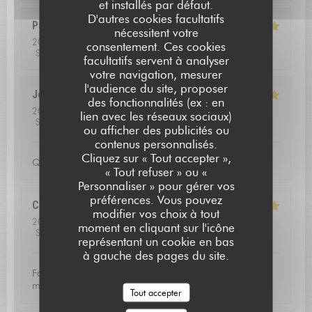
et installés par défaut.
D'autres cookies facultatifs
Pascal
B
nécessitent votre
2026-08-01
- 13:00 - Couverts 2
consentement. Ces cookies
Service
:
5
/5
Ambiance
:
4
/5
Cuisine
:
5
/5
Qualité / Prix
:
5
/5
facultatifs servent à analyser
votre navigation, mesurer
l'audience du site, proposer
Jean louis
D
des fonctionnalités (ex : en
2026-07-24
- 12:30 - Couverts 2
lien avec les réseaux sociaux)
Service
:
5
/5
Ambiance
:
5
/5
Cuisine
:
5
/5
Qualité / Prix
:
4
/5
ou afficher des publicités ou
contenus personnalisés.
L'AUBERGE SAINT JEAN
Cliquez sur « Tout accepter »,
Qualite de l'accueil
« Tout refuser » ou «
Personnaliser » pour gérer vos
préférences. Vous pouvez
Christoffer
N
modifier vos choix à tout
2026-07-23
- 13:15 - Couverts 2
moment en cliquant sur l'icône
Service
:
5
/5
Ambiance
:
4
/5
Cuisine
:
5
/5
Qualité / Prix
:
5
/5
représentant un cookie en bas
à gauche des pages du site.
Fantastic food and good service. Defininetly worth a
michelin star
Tout accepter