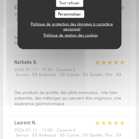
Tout refuser
Catherine
V
Personnaliser
2026-07-16
- 20:00 - Couverts 3
Service
:
5
/5
Ambiance
:
5
/5
Cuisine
:
5
/5
Qualité / Prix
:
5
/5
Politique de protection des données à caractère
personnel
Politique de gestion des cookies
Service excellent, la qualité du repas était exceptionnel.
Nous avons passé une soirée très agréable!
Nathalie
R
2026-07-17
- 19:45 - Couverts 2
Service
:
5
/5
Ambiance
:
5
/5
Cuisine
:
5
/5
Qualité / Prix
:
4
/5
Des produits de qualité, des plats savoureux , très bien
présentés, des mélanges qui peuvent être originaux, une
expérience gastronomique .
Laurent
N
2026-07-17
- 13:00 - Couverts 4
Service
:
5
/5
Ambiance
:
5
/5
Cuisine
:
5
/5
Qualité / Prix
:
5
/5