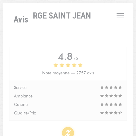
Personnalisation de vos choix en matière de cookies
L'AUBERGE SAINT JEAN
Avis
4.8
/5
Note moyenne —
2757 avis
Service
Ambiance
Cuisine
Qualité/Prix