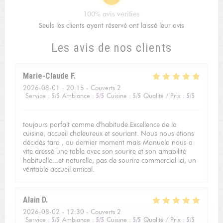
100% avis vérifiés
Seuls les clients ayant réservé ont laissé leur avis
Les avis de nos clients
Marie-Claude
F
2026-08-01
- 20:15 - Couverts 2
Service
:
5
/5
Ambiance
:
5
/5
Cuisine
:
5
/5
Qualité / Prix
:
5
/5
toujours parfait comme d'habitude.Excellence de la
cuisine, accueil chaleureux et souriant. Nous nous étions
décidés tard , au dernier moment mais Manuela nous a
vite dressé une table avec son sourire et son amabilité
habituelle...et naturelle, pas de sourire commercial ici, un
véritable accueil amical.
Alain
D
2026-08-02
- 12:30 - Couverts 2
Service
:
5
/5
Ambiance
:
5
/5
Cuisine
:
5
/5
Qualité / Prix
:
5
/5