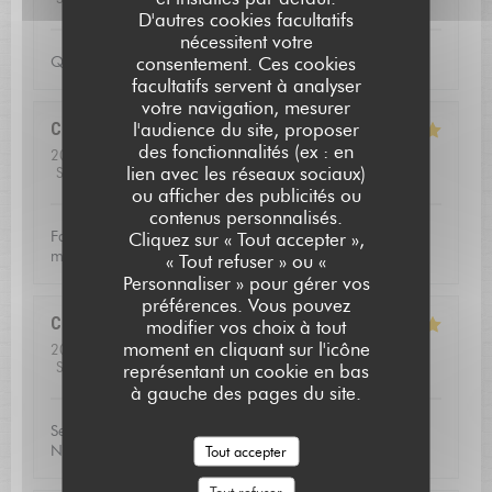
D'autres cookies facultatifs
nécessitent votre
consentement. Ces cookies
Qualite de l'accueil
facultatifs servent à analyser
votre navigation, mesurer
l'audience du site, proposer
Christoffer
N
des fonctionnalités (ex : en
2026-07-23
- 13:15 - Couverts 2
lien avec les réseaux sociaux)
Service
:
5
/5
Ambiance
:
4
/5
Cuisine
:
5
/5
Qualité / Prix
:
5
/5
ou afficher des publicités ou
contenus personnalisés.
L'AUBERGE SAINT JEAN
Fantastic food and good service. Defininetly worth a
Cliquez sur « Tout accepter »,
michelin star
« Tout refuser » ou «
Personnaliser » pour gérer vos
préférences. Vous pouvez
Catherine
V
modifier vos choix à tout
moment en cliquant sur l'icône
2026-07-16
- 20:00 - Couverts 3
Service
:
5
/5
Ambiance
:
5
/5
Cuisine
:
5
/5
Qualité / Prix
:
5
/5
représentant un cookie en bas
à gauche des pages du site.
Service excellent, la qualité du repas était exceptionnel.
Nous avons passé une soirée très agréable!
Tout accepter
Tout refuser