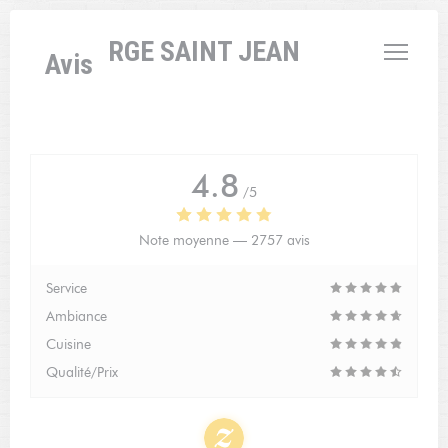
Personnalisation de vos choix en matière de cookies
L'AUBERGE SAINT JEAN
Avis
4.8
/5
Note moyenne —
2757 avis
Service
Ambiance
Cuisine
Qualité/Prix