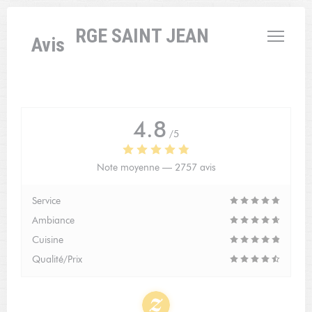
Personnalisation de vos choix en matière de cookies
L'AUBERGE SAINT JEAN
Avis
4.8
/5
Note moyenne —
2757 avis
Service
Ambiance
Cuisine
Qualité/Prix