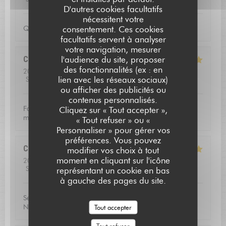
D'autres cookies facultatifs
nécessitent votre
consentement. Ces cookies
Qualite de l'accueil
facultatifs servent à analyser
votre navigation, mesurer
l'audience du site, proposer
Christoffer
N
des fonctionnalités (ex : en
2026-07-23
- 13:15 - Couverts 2
lien avec les réseaux sociaux)
Service
:
5
/5
Ambiance
:
4
/5
Cuisine
:
5
/5
Qualité / Prix
:
5
/5
ou afficher des publicités ou
contenus personnalisés.
L'AUBERGE SAINT JEAN
Fantastic food and good service. Defininetly worth a
Cliquez sur « Tout accepter »,
michelin star
« Tout refuser » ou «
Personnaliser » pour gérer vos
préférences. Vous pouvez
Catherine
V
modifier vos choix à tout
moment en cliquant sur l'icône
2026-07-16
- 20:00 - Couverts 3
Service
:
5
/5
Ambiance
:
5
/5
Cuisine
:
5
/5
Qualité / Prix
:
5
/5
représentant un cookie en bas
à gauche des pages du site.
Service excellent, la qualité du repas était exceptionnel.
Nous avons passé une soirée très agréable!
Tout accepter
Tout refuser