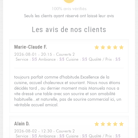
100% avis vérifiés
Seuls les clients ayant réservé ont laissé leur avis
Les avis de nos clients
Marie-Claude
F
2026-08-01
- 20:15 - Couverts 2
Service
:
5
/5
Ambiance
:
5
/5
Cuisine
:
5
/5
Qualité / Prix
:
5
/5
toujours parfait comme d'habitude.Excellence de la
cuisine, accueil chaleureux et souriant. Nous nous étions
décidés tard , au dernier moment mais Manuela nous a
vite dressé une table avec son sourire et son amabilité
habituelle...et naturelle, pas de sourire commercial ici, un
véritable accueil amical.
Alain
D
2026-08-02
- 12:30 - Couverts 2
Service
:
5
/5
Ambiance
:
5
/5
Cuisine
:
5
/5
Qualité / Prix
:
5
/5