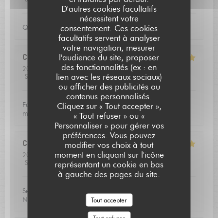
D'autres cookies facultatifs
nécessitent votre
consentement. Ces cookies
Qualite de l'accueil
facultatifs servent à analyser
votre navigation, mesurer
l'audience du site, proposer
Christoffer
N
des fonctionnalités (ex : en
2026-07-23
- 13:15 - Couverts 2
lien avec les réseaux sociaux)
Service
:
5
/5
Ambiance
:
4
/5
Cuisine
:
5
/5
Qualité / Prix
:
5
/5
ou afficher des publicités ou
contenus personnalisés.
L'AUBERGE SAINT JEAN
Fantastic food and good service. Defininetly worth a
Cliquez sur « Tout accepter »,
michelin star
« Tout refuser » ou «
Personnaliser » pour gérer vos
préférences. Vous pouvez
Catherine
V
modifier vos choix à tout
moment en cliquant sur l'icône
2026-07-16
- 20:00 - Couverts 3
Service
:
5
/5
Ambiance
:
5
/5
Cuisine
:
5
/5
Qualité / Prix
:
5
/5
représentant un cookie en bas
à gauche des pages du site.
Service excellent, la qualité du repas était exceptionnel.
Nous avons passé une soirée très agréable!
Tout accepter
Tout refuser