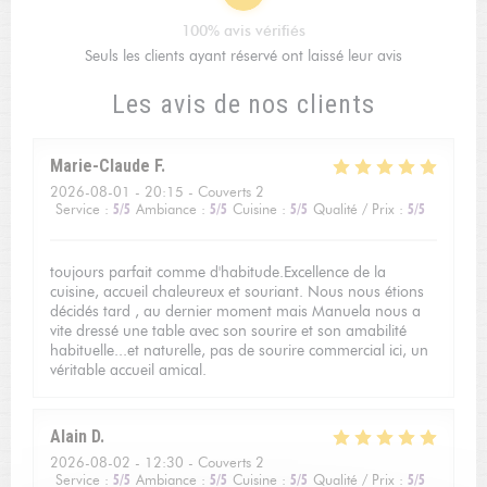
100% avis vérifiés
Seuls les clients ayant réservé ont laissé leur avis
Les avis de nos clients
Marie-Claude
F
2026-08-01
- 20:15 - Couverts 2
Service
:
5
/5
Ambiance
:
5
/5
Cuisine
:
5
/5
Qualité / Prix
:
5
/5
toujours parfait comme d'habitude.Excellence de la
cuisine, accueil chaleureux et souriant. Nous nous étions
décidés tard , au dernier moment mais Manuela nous a
vite dressé une table avec son sourire et son amabilité
habituelle...et naturelle, pas de sourire commercial ici, un
véritable accueil amical.
Alain
D
2026-08-02
- 12:30 - Couverts 2
Service
:
5
/5
Ambiance
:
5
/5
Cuisine
:
5
/5
Qualité / Prix
:
5
/5