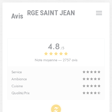
Personnalisation de vos choix en matière de cookies
L'AUBERGE SAINT JEAN
Avis
4.8
/5
Note moyenne —
2757 avis
Service
Ambiance
Cuisine
Qualité/Prix