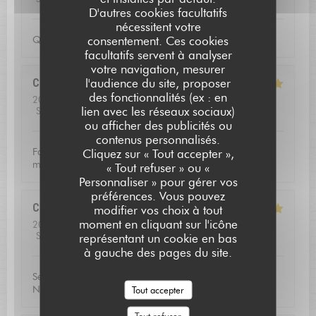
D'autres cookies facultatifs
nécessitent votre
consentement. Ces cookies
Qualite de l'accueil
facultatifs servent à analyser
votre navigation, mesurer
l'audience du site, proposer
Christoffer
N
des fonctionnalités (ex : en
2026-07-23
- 13:15 - Couverts 2
lien avec les réseaux sociaux)
Service
:
5
/5
Ambiance
:
4
/5
Cuisine
:
5
/5
Qualité / Prix
:
5
/5
ou afficher des publicités ou
contenus personnalisés.
L'AUBERGE SAINT JEAN
Fantastic food and good service. Defininetly worth a
Cliquez sur « Tout accepter »,
michelin star
« Tout refuser » ou «
Personnaliser » pour gérer vos
préférences. Vous pouvez
Catherine
V
modifier vos choix à tout
moment en cliquant sur l'icône
2026-07-16
- 20:00 - Couverts 3
Service
:
5
/5
Ambiance
:
5
/5
Cuisine
:
5
/5
Qualité / Prix
:
5
/5
représentant un cookie en bas
à gauche des pages du site.
Service excellent, la qualité du repas était exceptionnel.
Nous avons passé une soirée très agréable!
Tout accepter
Tout refuser