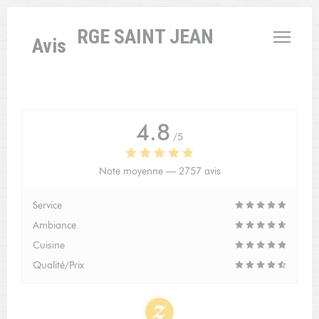
Personnalisation de vos choix en matière de cookies
L'AUBERGE SAINT JEAN
Avis
4.8
/5
Note moyenne —
2757 avis
Service
Ambiance
Cuisine
Qualité/Prix