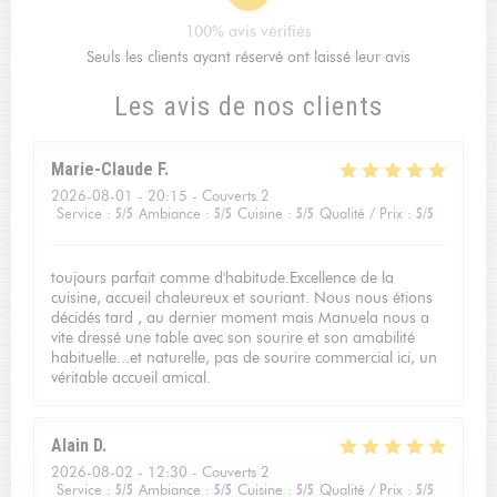
100% avis vérifiés
Seuls les clients ayant réservé ont laissé leur avis
Les avis de nos clients
Marie-Claude
F
2026-08-01
- 20:15 - Couverts 2
Service
:
5
/5
Ambiance
:
5
/5
Cuisine
:
5
/5
Qualité / Prix
:
5
/5
toujours parfait comme d'habitude.Excellence de la
cuisine, accueil chaleureux et souriant. Nous nous étions
décidés tard , au dernier moment mais Manuela nous a
vite dressé une table avec son sourire et son amabilité
habituelle...et naturelle, pas de sourire commercial ici, un
véritable accueil amical.
Alain
D
2026-08-02
- 12:30 - Couverts 2
Service
:
5
/5
Ambiance
:
5
/5
Cuisine
:
5
/5
Qualité / Prix
:
5
/5