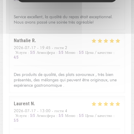
Service excellent, la qualité du repas était exceptionnel.
Nous avons passé une soirée très agréable!
Nathalie
R
2026-07-17
- 19:45 - гости 2
Услуги
:
5
/5
Атмосфера
:
5
/5
Меню
:
5
/5
Цена / качество
:
4
/5
Des produits de qualité, des plats savoureux , très bien
présentés, des mélanges qui peuvent être originaux, une
expérience gastronomique .
Laurent
N
2026-07-17
- 13:00 - гости 4
Услуги
:
5
/5
Атмосфера
:
5
/5
Меню
:
5
/5
Цена / качество
:
5
/5