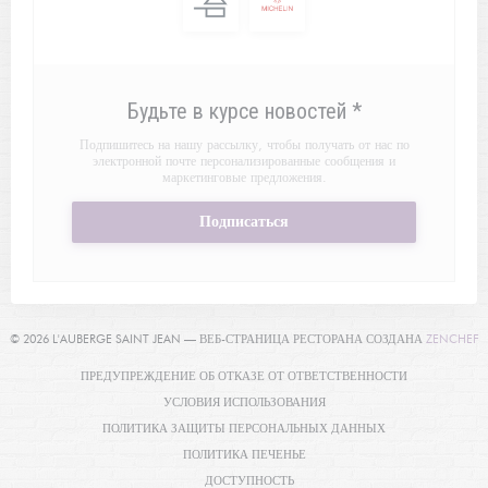
Будьте в курсе новостей
*
Подпишитесь на нашу рассылку, чтобы получать от нас по
электронной почте персонализированные сообщения и
маркетинговые предложения.
Подписаться
(
© 2026 L'AUBERGE SAINT JEAN — ВЕБ-СТРАНИЦА РЕСТОРАНА СОЗДАНА
ZENCHEF
((ОТКРЫВАЕТ
ПРЕДУПРЕЖДЕНИЕ ОБ ОТКАЗЕ ОТ ОТВЕТСТВЕННОСТИ
((ОТКРЫВАЕТСЯ В НОВОМ О
УСЛОВИЯ ИСПОЛЬЗОВАНИЯ
((ОТКРЫВАЕТСЯ 
ПОЛИТИКА ЗАЩИТЫ ПЕРСОНАЛЬНЫХ ДАННЫХ
((ОТКРЫВАЕТСЯ В НОВОМ ОКНЕ
ПОЛИТИКА ПЕЧЕНЬЕ
((ОТКРЫВАЕТСЯ В НОВОМ ОКНЕ))
ДОСТУПНОСТЬ