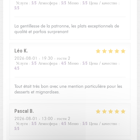
Услуги
:
5
/5
Атмосфера
:
5
/5
Меню
:
5
/5
Цена / качество
:
5
/5
La gentillesse de la patronne, les plats exceptionnels de
qualité et parfois surprenant
Léo
K
2026-08-01
- 19:30 - гости 2
Услуги
:
5
/5
Атмосфера
:
4
/5
Меню
:
5
/5
Цена / качество
:
4
/5
Tout était très bon avec une mention particulière pour les
desserts et mignardises.
Pascal
B
2026-08-01
- 13:00 - гости 2
Услуги
:
5
/5
Атмосфера
:
4
/5
Меню
:
5
/5
Цена / качество
:
5
/5