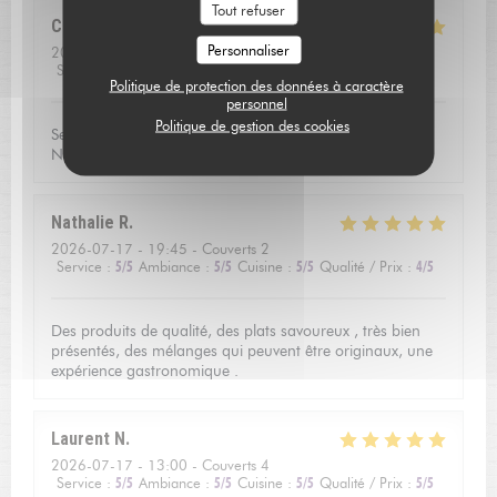
Tout refuser
Catherine
V
Personnaliser
2026-07-16
- 20:00 - Couverts 3
Service
:
5
/5
Ambiance
:
5
/5
Cuisine
:
5
/5
Qualité / Prix
:
5
/5
Politique de protection des données à caractère
personnel
Politique de gestion des cookies
Service excellent, la qualité du repas était exceptionnel.
Nous avons passé une soirée très agréable!
Nathalie
R
2026-07-17
- 19:45 - Couverts 2
Service
:
5
/5
Ambiance
:
5
/5
Cuisine
:
5
/5
Qualité / Prix
:
4
/5
Des produits de qualité, des plats savoureux , très bien
présentés, des mélanges qui peuvent être originaux, une
expérience gastronomique .
Laurent
N
2026-07-17
- 13:00 - Couverts 4
Service
:
5
/5
Ambiance
:
5
/5
Cuisine
:
5
/5
Qualité / Prix
:
5
/5