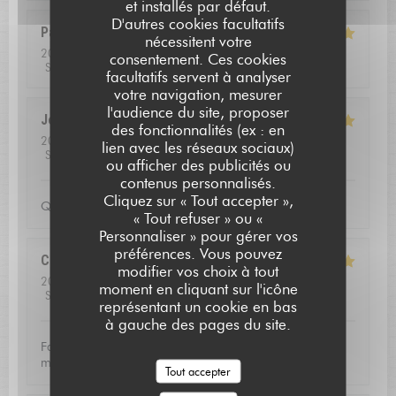
et installés par défaut.
D'autres cookies facultatifs
Pascal
B
nécessitent votre
2026-08-01
- 13:00 - Couverts 2
consentement. Ces cookies
Service
:
5
/5
Ambiance
:
4
/5
Cuisine
:
5
/5
Qualité / Prix
:
5
/5
facultatifs servent à analyser
votre navigation, mesurer
l'audience du site, proposer
Jean louis
D
des fonctionnalités (ex : en
2026-07-24
- 12:30 - Couverts 2
lien avec les réseaux sociaux)
Service
:
5
/5
Ambiance
:
5
/5
Cuisine
:
5
/5
Qualité / Prix
:
4
/5
ou afficher des publicités ou
contenus personnalisés.
L'AUBERGE SAINT JEAN
Cliquez sur « Tout accepter »,
Qualite de l'accueil
« Tout refuser » ou «
Personnaliser » pour gérer vos
préférences. Vous pouvez
Christoffer
N
modifier vos choix à tout
2026-07-23
- 13:15 - Couverts 2
moment en cliquant sur l'icône
Service
:
5
/5
Ambiance
:
4
/5
Cuisine
:
5
/5
Qualité / Prix
:
5
/5
représentant un cookie en bas
à gauche des pages du site.
Fantastic food and good service. Defininetly worth a
michelin star
Tout accepter