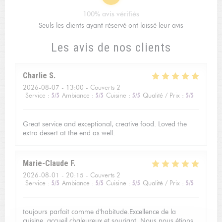
100% avis vérifiés
Seuls les clients ayant réservé ont laissé leur avis
Les avis de nos clients
Charlie
S
2026-08-07
- 13:00 - Couverts 2
Service
:
5
/5
Ambiance
:
5
/5
Cuisine
:
5
/5
Qualité / Prix
:
5
/5
Great service and exceptional, creative food. Loved the
extra desert at the end as well.
Marie-Claude
F
2026-08-01
- 20:15 - Couverts 2
Service
:
5
/5
Ambiance
:
5
/5
Cuisine
:
5
/5
Qualité / Prix
:
5
/5
toujours parfait comme d'habitude.Excellence de la
cuisine, accueil chaleureux et souriant. Nous nous étions