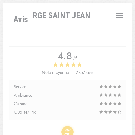
Personnalisation de vos choix en matière de cookies
L'AUBERGE SAINT JEAN
Avis
4.8
/5
Note moyenne —
2757 avis
Service
Ambiance
Cuisine
Qualité/Prix