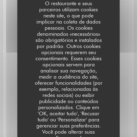
O restaurante e seus
parceiros utilizam cookies
Informações gerais
neste site, o que pode
implicar na coleta de dados
Serviços
pessoais. Os cookies
denominados «necessários»
Acesso para pessoas com mobilidade reduzida
são obrigatórios e instalados
Métodos de pagamento
por padrão. Outros cookies
opcionais requerem seu
Eurocard/Mastercard, Transferência bancária,
consentimento. Esses cookies
Dinheiro, Visa, Cheques, American Express, Cartão
Azul
opcionais servem para
analisar sua navegação,
medir a audiência do site,
oferecer funcionalidades (por
Horário de abertura
exemplo, relacionadas às
redes sociais) ou exibir
publicidade ou conteúdos
Seg
-
Qua
Fechado
personalizados. Clique em
L'AUBERGE SAINT JEAN
'OK, aceitar tudo', 'Recusar
tudo' ou 'Personalizar' para
Qui
-
Sab
12:15 - 13:15
19:30 - 21:15
•
gerenciar suas preferências.
Você pode alterar suas
Domingo
12:15 - 13:30