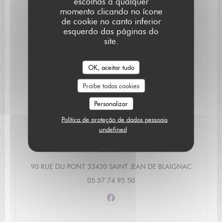
escolhas a qualquer
momento clicando no ícone
de cookie no canto inferior
esquerdo das páginas do
site.
Acesso
OK, aceitar tudo
à proximité : près du pont et de
Estacionamento
Proíbe todos cookies
l'église ( 50m )
Personalizar
Política de proteção de dados pessoais
undefined
Local
((abre nu
90 RUE DU PONT 33420 SAINT JEAN DE BLAIGNAC
05 57 74 95 50
Facebook ((abre numa nova jan