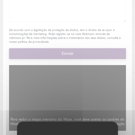
De acordo com a legislação de proteção de dados, tem o direito de se opor a
comunicações de marketing. Pode registar-se na Lista Robinson através de
robinson.pt
. Para mais informações sobre o tratamento dos seus dados, consulte a
nossa
política de privacidade
.
Para exibir o mapa interativo do Waze, você deve aceitar os cookies do
Waze Map (Google). Esses cookies podem coletar dados de navegação
e localização.
Autorizar