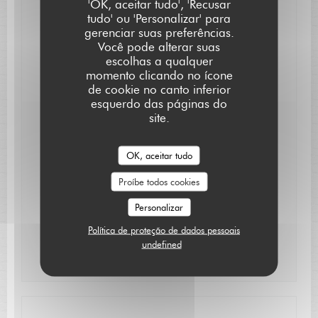
'OK, aceitar tudo', 'Recusar
Acesso para pessoas com mobilidade reduzida
tudo' ou 'Personalizar' para
gerenciar suas preferências.
Métodos de pagamento
Você pode alterar suas
Eurocard/Mastercard, Transferência bancária,
escolhas a qualquer
Dinheiro, Visa, Cheques, American Express, Cartão
momento clicando no ícone
Azul
de cookie no canto inferior
esquerdo das páginas do
site.
Horário de abertura
OK, aceitar tudo
Seg
-
Qua
Fechado
Proíbe todos cookies
Qui
-
Sab
Personalizar
12:15 - 13:15
19:30 - 21:15
•
Política de proteção de dados pessoais
Domingo
12:15 - 13:30
undefined