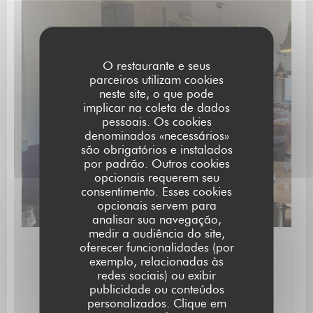
O restaurante e seus
parceiros utilizam cookies
neste site, o que pode
Descubra o nosso menu
implicar na coleta de dados
pessoais. Os cookies
denominados «necessários»
são obrigatórios e instalados
por padrão. Outros cookies
opcionais requerem seu
consentimento. Esses cookies
opcionais servem para
analisar sua navegação,
medir a audiência do site,
oferecer funcionalidades (por
exemplo, relacionadas às
Informações gerais
redes sociais) ou exibir
publicidade ou conteúdos
personalizados. Clique em
Serviços
L'AUBERGE SAINT JEAN