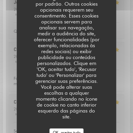
Jean louis
D
por padrão. Outros cookies
opcionais requerem seu
2026-07-24
- 12:30 - guests 2
service
:
5
/5
ambience
:
5
/5
menu
:
5
/5
quality_price
:
4
/5
consentimento. Esses cookies
opcionais servem para
analisar sua navegação,
Qualite de l'accueil
medir a audiência do site,
oferecer funcionalidades (por
exemplo, relacionadas às
Christoffer
N
redes sociais) ou exibir
2026-07-23
- 13:15 - guests 2
publicidade ou conteúdos
service
:
5
/5
ambience
:
4
/5
menu
:
5
/5
quality_price
:
5
/5
personalizados. Clique em
L'AUBERGE SAINT JEAN
'OK, aceitar tudo', 'Recusar
tudo' ou 'Personalizar' para
Fantastic food and good service. Defininetly worth a
gerenciar suas preferências.
michelin star
Você pode alterar suas
escolhas a qualquer
momento clicando no ícone
Catherine
V
de cookie no canto inferior
2026-07-16
- 20:00 - guests 3
esquerdo das páginas do
service
:
5
/5
ambience
:
5
/5
menu
:
5
/5
quality_price
:
5
/5
site.
Service excellent, la qualité du repas était exceptionnel.
OK, aceitar tudo