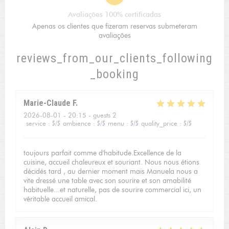
Avaliações 100% certificadas
Apenas os clientes que fizeram reservas submeteram
avaliações
reviews_from_our_clients_following
_booking
Marie-Claude
F
2026-08-01
- 20:15 - guests 2
service
:
5
/5
ambience
:
5
/5
menu
:
5
/5
quality_price
:
5
/5
toujours parfait comme d'habitude.Excellence de la
cuisine, accueil chaleureux et souriant. Nous nous étions
décidés tard , au dernier moment mais Manuela nous a
vite dressé une table avec son sourire et son amabilité
habituelle...et naturelle, pas de sourire commercial ici, un
véritable accueil amical.