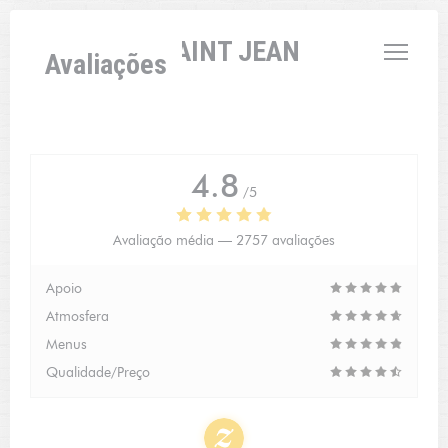
Painel de Gerenciamento de Cookies
L'AUBERGE SAINT JEAN
Avaliações
4.8
/5
Avaliação média —
2757 avaliações
Apoio
Atmosfera
Menus
Qualidade/Preço