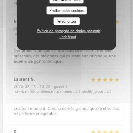
Nous avons passé une soirée très agréable!
Proíbe todos cookies
Personalizar
Nathalie
R
2026-07-17
- 19:45 - guests 2
Política de proteção de dados pessoais
service
:
5
/5
ambience
:
5
/5
menu
:
5
/5
quality_price
:
4
/5
undefined
Des produits de qualité, des plats savoureux , très bien
présentés, des mélanges qui peuvent être originaux, une
expérience gastronomique .
Laurent
N
2026-07-17
- 13:00 - guests 4
service
:
5
/5
ambience
:
5
/5
menu
:
5
/5
quality_price
:
5
/5
Excellent moment. Cuisine de très grande qualité et service
très efficace et agréable.
S