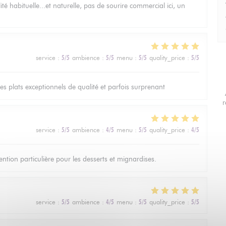
té habituelle...et naturelle, pas de sourire commercial ici, un
service
:
5
/5
ambience
:
5
/5
menu
:
5
/5
quality_price
:
5
/5
les plats exceptionnels de qualité et parfois surprenant
r
service
:
5
/5
ambience
:
4
/5
menu
:
5
/5
quality_price
:
4
/5
ntion particulière pour les desserts et mignardises.
service
:
5
/5
ambience
:
4
/5
menu
:
5
/5
quality_price
:
5
/5