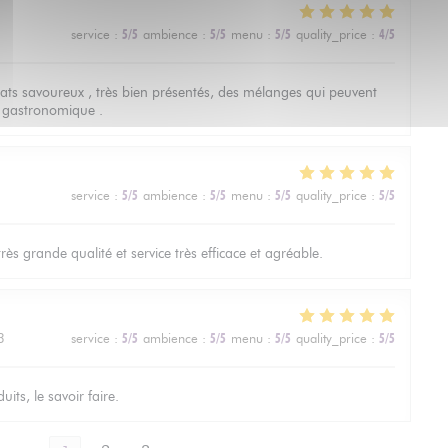
service
:
5
/5
ambience
:
5
/5
menu
:
5
/5
quality_price
:
4
/5
lats savoureux , très bien présentés, des mélanges qui peuvent
e gastronomique .
service
:
5
/5
ambience
:
5
/5
menu
:
5
/5
quality_price
:
5
/5
ès grande qualité et service très efficace et agréable.
3
service
:
5
/5
ambience
:
5
/5
menu
:
5
/5
quality_price
:
5
/5
its, le savoir faire.