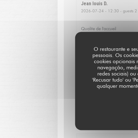
Jean louis
D
2026-07-24
- 12:30 - guests 2
Qualite de l'accueil
Christoffer
N
O restaurante e seu
pessoais. Os cooki
2026-07-23
- 13:15 - guests 2
cookies opcionais 
navegação, medir 
Fantastic food and good servic
redes sociais) ou
'Recusar tudo' ou '
qualquer momento 
Catherine
V
2026-07-16
- 20:00 - guests 3
Service excellent, la qualité d
agréable!