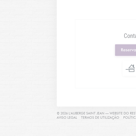
Cont
Reserv
© 2026 L'AUBERGE SAINT JEAN — WEBSITE DO R
((ABRE NUMA NOVA JANELA))
((ABRE NU
AVISO LEGAL
TERMOS DE UTILIZAÇÃO
POLÍTI