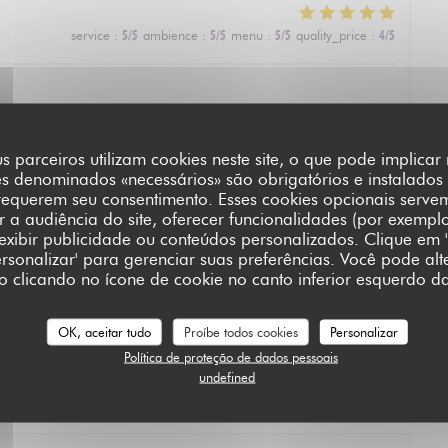
service
:
5
/5
ambience
:
5
/5
menu
:
5
/5
quality_price
:
4
/5
s parceiros utilizam cookies neste site, o que pode implica
es denominados «necessários» são obrigatórios e instalados
service
:
5
/5
ambience
:
4
/5
menu
:
5
/5
quality_price
:
5
/5
requerem seu consentimento. Esses cookies opcionais serve
a audiência do site, oferecer funcionalidades (por exempl
e. Defininetly worth a michelin star
 exibir publicidade ou conteúdos personalizados. Clique em '
Personalizar' para gerenciar suas preferências. Você pode alt
L'AUBERGE SAINT JEAN
clicando no ícone de cookie no canto inferior esquerdo da
service
:
5
/5
ambience
:
5
/5
menu
:
5
/5
quality_price
:
5
/5
OK, aceitar tudo
Proíbe todos cookies
Personalizar
Política de proteção de dados pessoais
undefined
u repas était exceptionnel. Nous avons passé une soirée très