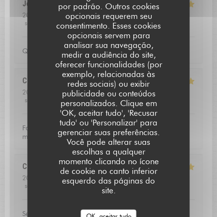
Jean louis
D
por padrão. Outros cookies
opcionais requerem seu
2026-07-24
- 12:30 - guests 2
service
:
5
/5
ambience
:
5
/5
menu
:
5
/5
quality_price
:
4
/5
consentimento. Esses cookies
opcionais servem para
analisar sua navegação,
Qualite de l'accueil
medir a audiência do site,
oferecer funcionalidades (por
exemplo, relacionadas às
Christoffer
N
redes sociais) ou exibir
2026-07-23
- 13:15 - guests 2
publicidade ou conteúdos
service
:
5
/5
ambience
:
4
/5
menu
:
5
/5
quality_price
:
5
/5
personalizados. Clique em
L'AUBERGE SAINT JEAN
'OK, aceitar tudo', 'Recusar
tudo' ou 'Personalizar' para
Fantastic food and good service. Defininetly worth a
gerenciar suas preferências.
michelin star
Você pode alterar suas
escolhas a qualquer
momento clicando no ícone
Catherine
V
de cookie no canto inferior
2026-07-16
- 20:00 - guests 3
esquerdo das páginas do
service
:
5
/5
ambience
:
5
/5
menu
:
5
/5
quality_price
:
5
/5
site.
Service excellent, la qualité du repas était exceptionnel.
OK, aceitar tudo