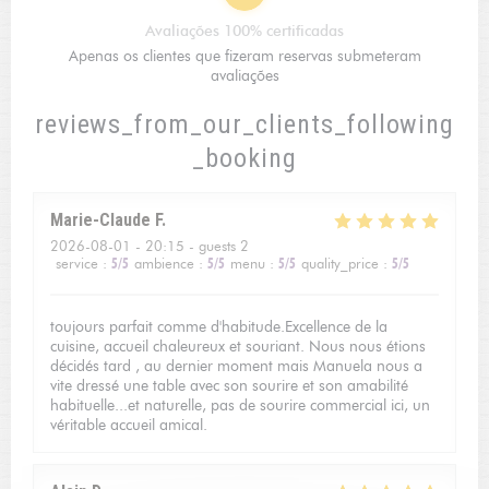
Avaliações 100% certificadas
Apenas os clientes que fizeram reservas submeteram
avaliações
reviews_from_our_clients_following
_booking
Marie-Claude
F
2026-08-01
- 20:15 - guests 2
service
:
5
/5
ambience
:
5
/5
menu
:
5
/5
quality_price
:
5
/5
toujours parfait comme d'habitude.Excellence de la
cuisine, accueil chaleureux et souriant. Nous nous étions
décidés tard , au dernier moment mais Manuela nous a
vite dressé une table avec son sourire et son amabilité
habituelle...et naturelle, pas de sourire commercial ici, un
véritable accueil amical.