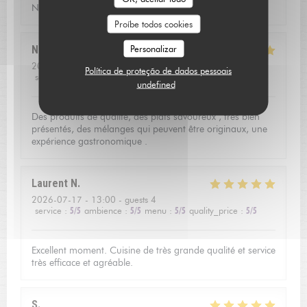
Nous avons passé une soirée très agréable!
Proíbe todos cookies
Personalizar
Nathalie
R
2026-07-17
- 19:45 - guests 2
Política de proteção de dados pessoais
service
:
5
/5
ambience
:
5
/5
menu
:
5
/5
quality_price
:
4
/5
undefined
Des produits de qualité, des plats savoureux , très bien
présentés, des mélanges qui peuvent être originaux, une
expérience gastronomique .
Laurent
N
2026-07-17
- 13:00 - guests 4
service
:
5
/5
ambience
:
5
/5
menu
:
5
/5
quality_price
:
5
/5
Excellent moment. Cuisine de très grande qualité et service
très efficace et agréable.
S