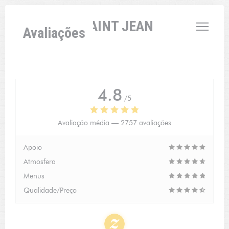
Painel de Gerenciamento de Cookies
L'AUBERGE SAINT JEAN
Avaliações
4.8
/5
Avaliação média —
2757 avaliações
Apoio
Atmosfera
Menus
Qualidade/Preço