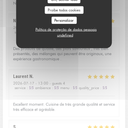
Nous avons passé une soirée très agréable!
Proíbe todos cookies
Personalizar
Nathalie
R
2026-07-17
- 19:45 - guests 2
Política de proteção de dados pessoais
service
:
5
/5
ambience
:
5
/5
menu
:
5
/5
quality_price
:
4
/5
undefined
Des produits de qualité, des plats savoureux , très bien
présentés, des mélanges qui peuvent être originaux, une
expérience gastronomique .
Laurent
N
2026-07-17
- 13:00 - guests 4
service
:
5
/5
ambience
:
5
/5
menu
:
5
/5
quality_price
:
5
/5
Excellent moment. Cuisine de très grande qualité et service
très efficace et agréable.
S