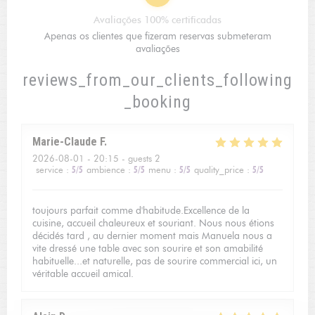
Avaliações 100% certificadas
Apenas os clientes que fizeram reservas submeteram
avaliações
reviews_from_our_clients_following
_booking
Marie-Claude
F
2026-08-01
- 20:15 - guests 2
service
:
5
/5
ambience
:
5
/5
menu
:
5
/5
quality_price
:
5
/5
toujours parfait comme d'habitude.Excellence de la
cuisine, accueil chaleureux et souriant. Nous nous étions
décidés tard , au dernier moment mais Manuela nous a
vite dressé une table avec son sourire et son amabilité
habituelle...et naturelle, pas de sourire commercial ici, un
véritable accueil amical.