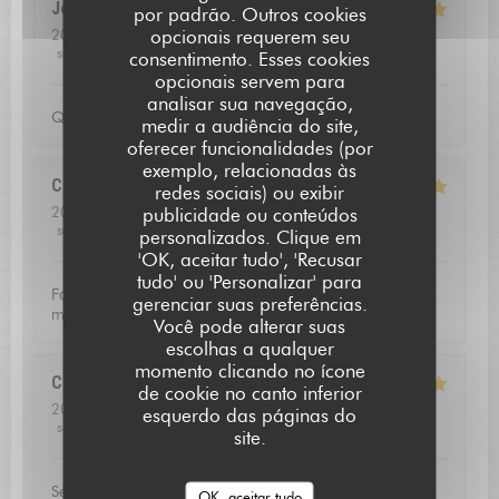
Jean louis
D
por padrão. Outros cookies
opcionais requerem seu
2026-07-24
- 12:30 - guests 2
service
:
5
/5
ambience
:
5
/5
menu
:
5
/5
quality_price
:
4
/5
consentimento. Esses cookies
opcionais servem para
analisar sua navegação,
Qualite de l'accueil
medir a audiência do site,
oferecer funcionalidades (por
exemplo, relacionadas às
Christoffer
N
redes sociais) ou exibir
2026-07-23
- 13:15 - guests 2
publicidade ou conteúdos
service
:
5
/5
ambience
:
4
/5
menu
:
5
/5
quality_price
:
5
/5
personalizados. Clique em
L'AUBERGE SAINT JEAN
'OK, aceitar tudo', 'Recusar
tudo' ou 'Personalizar' para
Fantastic food and good service. Defininetly worth a
gerenciar suas preferências.
michelin star
Você pode alterar suas
escolhas a qualquer
momento clicando no ícone
Catherine
V
de cookie no canto inferior
2026-07-16
- 20:00 - guests 3
esquerdo das páginas do
service
:
5
/5
ambience
:
5
/5
menu
:
5
/5
quality_price
:
5
/5
site.
Service excellent, la qualité du repas était exceptionnel.
OK, aceitar tudo