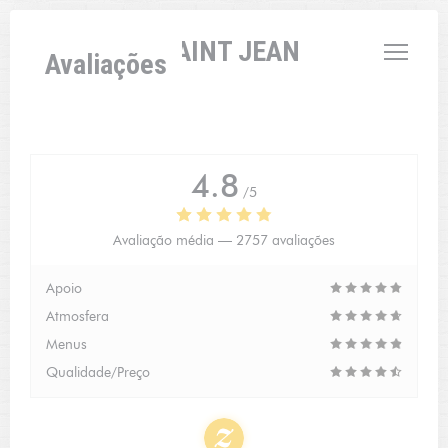
Painel de Gerenciamento de Cookies
L'AUBERGE SAINT JEAN
Avaliações
4.8
/5
Avaliação média —
2757 avaliações
Apoio
Atmosfera
Menus
Qualidade/Preço