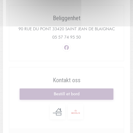
Beliggenhet
((åpner i e
90 RUE DU PONT 33420 SAINT JEAN DE BLAIGNAC
05 57 74 95 50
Facebook ((åpner i et nytt vindu)
Kontakt oss
Bestill et bord