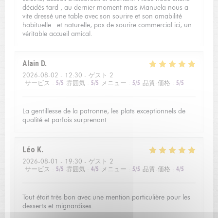
décidés tard , au dernier moment mais Manuela nous a
vite dressé une table avec son sourire et son amabilité
habituelle...et naturelle, pas de sourire commercial ici, un
véritable accueil amical.
Alain
D
2026-08-02
- 12:30 - ゲスト 2
サービス
:
5
/5
雰囲気
:
5
/5
メニュー
:
5
/5
品質-価格
:
5
/5
La gentillesse de la patronne, les plats exceptionnels de
qualité et parfois surprenant
Léo
K
2026-08-01
- 19:30 - ゲスト 2
サービス
:
5
/5
雰囲気
:
4
/5
メニュー
:
5
/5
品質-価格
:
4
/5
Tout était très bon avec une mention particulière pour les
desserts et mignardises.