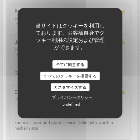
Pascal
B
2026-08-01
- 13:00 - ゲスト 2
サービス
:
5
/5
雰囲気
:
4
/5
メニュー
:
5
/5
品質-価格
:
5
/5
当サイトはクッキーを利用し
ております。お客様自身でク
ッキー利用の設定および管理
Jean louis
D
ができます。
2026-07-24
- 12:30 - ゲスト 2
サービス
:
5
/5
雰囲気
:
5
/5
メニュー
:
5
/5
品質-価格
:
4
/5
L'AUBERGE SAINT JEAN
全てに同意する
Qualite de l'accueil
すべてのクッキーを拒否する
カスタマイズする
Christoffer
N
プライバシーポリシー
2026-07-23
- 13:15 - ゲスト 2
undefined
サービス
:
5
/5
雰囲気
:
4
/5
メニュー
:
5
/5
品質-価格
:
5
/5
Fantastic food and good service. Defininetly worth a
michelin star