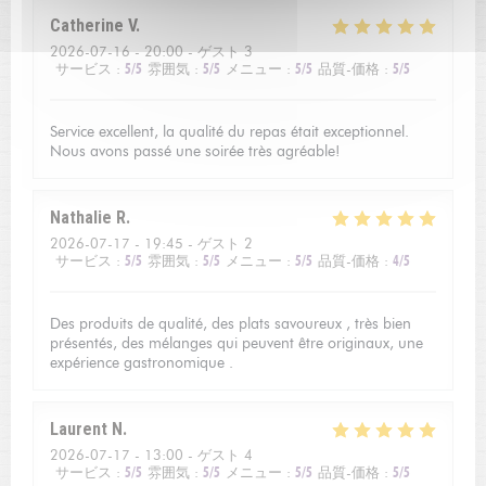
Catherine
V
2026-07-16
- 20:00 - ゲスト 3
サービス
:
5
/5
雰囲気
:
5
/5
メニュー
:
5
/5
品質-価格
:
5
/5
Service excellent, la qualité du repas était exceptionnel.
Nous avons passé une soirée très agréable!
Nathalie
R
2026-07-17
- 19:45 - ゲスト 2
サービス
:
5
/5
雰囲気
:
5
/5
メニュー
:
5
/5
品質-価格
:
4
/5
Des produits de qualité, des plats savoureux , très bien
présentés, des mélanges qui peuvent être originaux, une
expérience gastronomique .
Laurent
N
2026-07-17
- 13:00 - ゲスト 4
サービス
:
5
/5
雰囲気
:
5
/5
メニュー
:
5
/5
品質-価格
:
5
/5