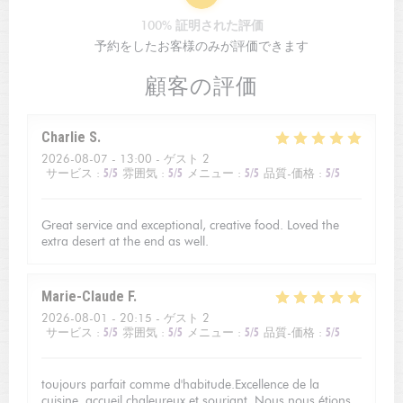
100% 証明された評価
予約をしたお客様のみが評価できます
顧客の評価
Charlie
S
2026-08-07
- 13:00 - ゲスト 2
サービス
:
5
/5
雰囲気
:
5
/5
メニュー
:
5
/5
品質-価格
:
5
/5
Great service and exceptional, creative food. Loved the
extra desert at the end as well.
Marie-Claude
F
2026-08-01
- 20:15 - ゲスト 2
サービス
:
5
/5
雰囲気
:
5
/5
メニュー
:
5
/5
品質-価格
:
5
/5
toujours parfait comme d'habitude.Excellence de la
cuisine, accueil chaleureux et souriant. Nous nous étions