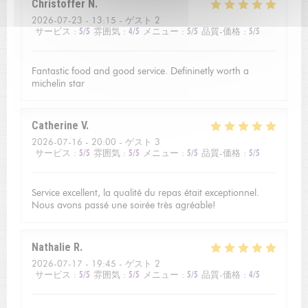
Christoffer
N
2026-07-23
- 13:15 - ゲスト 2
サービス
:
5
/5
雰囲気
:
4
/5
メニュー
:
5
/5
品質-価格
:
5
/5
Fantastic food and good service. Defininetly worth a
michelin star
Catherine
V
2026-07-16
- 20:00 - ゲスト 3
サービス
:
5
/5
雰囲気
:
5
/5
メニュー
:
5
/5
品質-価格
:
5
/5
Service excellent, la qualité du repas était exceptionnel.
Nous avons passé une soirée très agréable!
Nathalie
R
2026-07-17
- 19:45 - ゲスト 2
サービス
:
5
/5
雰囲気
:
5
/5
メニュー
:
5
/5
品質-価格
:
4
/5