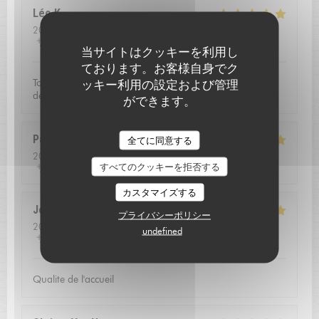
Léo
K
2026-08-01
- 19:30 - ゲスト 2
サービス
:
5
/5
雰囲気
:
4
/5
メニュー
:
5
/5
品質-価格
:
4
/5
当サイトはクッキーを利用し
ております。お客様自身でク
Tout était très bon avec une mention particulière pour les
ッキー利用の設定および管理
desserts et mignardises.
ができます。
L'AUBERGE SAINT JEAN
Pascal
B
全てに同意する
2026-08-01
- 13:00 - ゲスト 2
すべてのクッキーを拒否する
サービス
:
5
/5
雰囲気
:
4
/5
メニュー
:
5
/5
品質-価格
:
5
/5
カスタマイズする
Jean louis
D
プライバシーポリシー
2026-07-24
- 12:30 - ゲスト 2
undefined
サービス
:
5
/5
雰囲気
:
5
/5
メニュー
:
5
/5
品質-価格
:
4
/5
Qualite de l'accueil