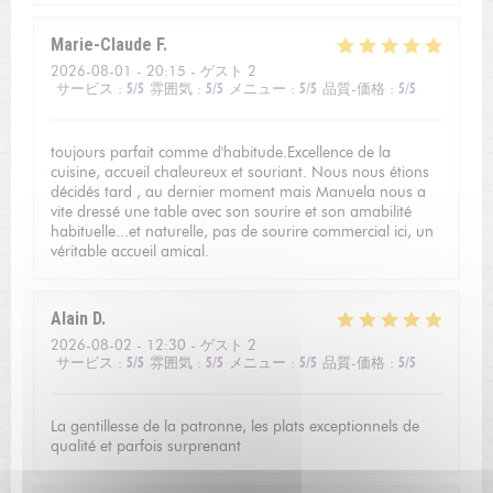
Marie-Claude
F
2026-08-01
- 20:15 - ゲスト 2
サービス
:
5
/5
雰囲気
:
5
/5
メニュー
:
5
/5
品質-価格
:
5
/5
toujours parfait comme d'habitude.Excellence de la
cuisine, accueil chaleureux et souriant. Nous nous étions
décidés tard , au dernier moment mais Manuela nous a
vite dressé une table avec son sourire et son amabilité
habituelle...et naturelle, pas de sourire commercial ici, un
véritable accueil amical.
Alain
D
2026-08-02
- 12:30 - ゲスト 2
サービス
:
5
/5
雰囲気
:
5
/5
メニュー
:
5
/5
品質-価格
:
5
/5
La gentillesse de la patronne, les plats exceptionnels de
qualité et parfois surprenant