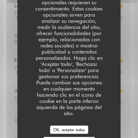
opcionales requieren su
Léo
K
consentimiento. Estas cookies
2026-08-01
- 19:30 - Invitados 2
opcionales sirven para
Servicio
:
5
/5
Ambiente
:
4
/5
Menú
:
5
/5
Calidad / Precio
:
4
/5
analizar su navegación,
medir la audiencia del sitio,
ofrecer funcionalidades (por
Tout était très bon avec une mention particulière pour les
ejemplo, relacionadas con
desserts et mignardises.
redes sociales) o mostrar
publicidad o contenidos
personalizados. Haga clic en
L'AUBERGE SAINT JEAN
Pascal
B
'Aceptar todo', 'Rechazar
2026-08-01
- 13:00 - Invitados 2
todo' o 'Personalizar' para
Servicio
:
5
/5
Ambiente
:
4
/5
Menú
:
5
/5
Calidad / Precio
:
5
/5
gestionar sus preferencias.
Puede cambiar sus opciones
en cualquier momento
Jean louis
D
haciendo clic en el icono de
2026-07-24
- 12:30 - Invitados 2
cookie en la parte inferior
Servicio
:
5
/5
Ambiente
:
5
/5
Menú
:
5
/5
Calidad / Precio
:
4
/5
izquierda de las páginas del
sitio.
Qualite de l'accueil
OK, aceptar todas