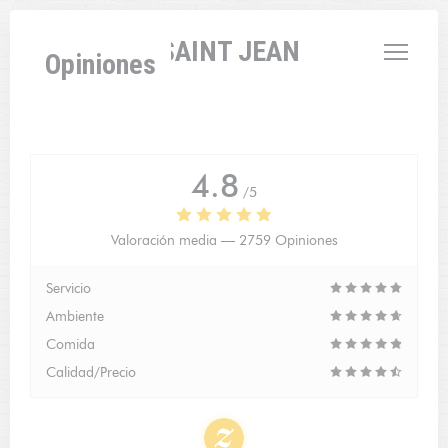
Personalización de sus opciones de cookies
L'AUBERGE SAINT JEAN
Opiniones
4.8
/5
Valoración media —
2759 Opiniones
Servicio
Ambiente
Comida
Calidad/Precio