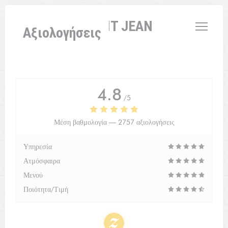
Πίνακας διαχείρισης "Μπισκότων" (Cookies)
L'AUBERGE SAINT JEAN
Αξιολογήσεις
4.8
/5
Μέση βαθμολογία —
2757 αξιολογήσεις
Υπηρεσία
Ατμόσφαιρα
Μενού
Ποιότητα/Τιμή