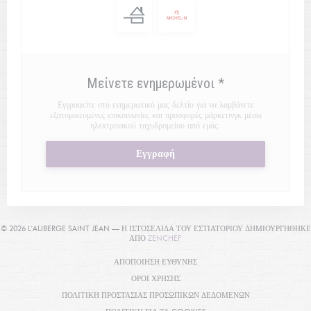
Μείνετε ενημερωμένοι
*
Εγγραφείτε στο ενημερωτικό μας δελτίο για να λαμβάνετε
εξατομικευμένες επικοινωνίες και προσφορές μάρκετινγκ μέσω
ηλεκτρονικού ταχυδρομείου από εμάς.
Εγγραφή
© 2026 L'AUBERGE SAINT JEAN — Η ΙΣΤΟΣΕΛΊΔΑ ΤΟΥ ΕΣΤΙΑΤΟΡΊΟΥ ΔΗΜΙΟΥΡΓΉΘΗΚΕ
((ΑΝΟΊΓΕΙ ΣΕ ΝΈΟ ΠΑΡΆΘΥΡΟ))
ΑΠΌ
ZENCHEF
((ΑΝΟΊΓΕΙ ΣΕ ΝΈΟ ΠΑΡΆΘΥΡΟ))
ΑΠΟΠΟΊΗΣΗ ΕΥΘΎΝΗΣ
((ΑΝΟΊΓΕΙ ΣΕ ΝΈΟ ΠΑΡΆΘΥΡΟ))
ΌΡΟΙ ΧΡΉΣΗΣ
((ΑΝΟΊΓΕΙ ΣΕ ΝΈ
ΠΟΛΙΤΙΚΉ ΠΡΟΣΤΑΣΊΑΣ ΠΡΟΣΩΠΙΚΏΝ ΔΕΔΟΜΈΝΩΝ