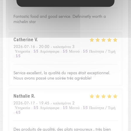
Fantastic food and good service. Defininetly worth a
michelin star
Catherine
V
2026-07-16
- 20:00 - καλεσμένοι 3
Υπηρεσία
:
5
/5
Ατμόσφαιρα
:
5
/5
Μενού
:
5
/5
Ποιότητα / Τιμή
:
5
/5
Service excellent, la qualité du repas était exceptionnel.
Nous avons passé une soirée très agréable!
Nathalie
R
2026-07-17
- 19:45 - καλεσμένοι 2
Υπηρεσία
:
5
/5
Ατμόσφαιρα
:
5
/5
Μενού
:
5
/5
Ποιότητα / Τιμή
:
4
/5
Des produits de qualité, des plats savoureux , très bien