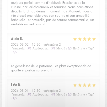
toujours parfait comme d'habitude.Excellence de la
cuisine, accueil chaleureux et souriant. Nous nous étions
décidés tard , au dernier moment mais Manuela nous a
vite dressé une table avec son sourire et son amabilité
habituelle...et naturelle, pas de sourire commercial ici, un
véritable accueil amical.
Alain
D
2026-08-02
- 12:30 - καλεσμένοι 2
Υπηρεσία
:
5
/5
Ατμόσφαιρα
:
5
/5
Μενού
:
5
/5
Ποιότητα / Τιμή
:
5
/5
La gentillesse de la patronne, les plats exceptionnels de
qualité et parfois surprenant
Léo
K
2026-08-01
- 19:30 - καλεσμένοι 2
Υπηρεσία
:
5
/5
Ατμόσφαιρα
:
4
/5
Μενού
:
5
/5
Ποιότητα / Τιμή
:
4
/5