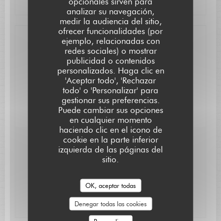
opcionales sirven para
analizar su navegación,
medir la audiencia del sitio,
ofrecer funcionalidades (por
ejemplo, relacionadas con
Contacto
redes sociales) o mostrar
publicidad o contenidos
personalizados. Haga clic en
Reservar una mesa
L'AUBERGE SAINT JEAN
'Aceptar todo', 'Rechazar
todo' o 'Personalizar' para
gestionar sus preferencias.
Puede cambiar sus opciones
en cualquier momento
haciendo clic en el icono de
cookie en la parte inferior
Manténgase al día
*
izquierda de las páginas del
sitio.
Suscríbase a nuestro boletín para recibir comunicaciones
personalizadas y ofertas de marketing por correo electrónico.
OK, aceptar todas
Suscribirse
Denegar todas las cookies