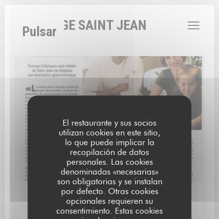
Personalización de sus opciones de cookies
L'AUBERGE SAINT JEAN
Pulsar
El restaurante y sus socios
utilizan cookies en este sitio,
lo que puede implicar la
recopilación de datos
personales. Las cookies
denominadas «necesarias»
son obligatorias y se instalan
por defecto. Otras cookies
05/12/2010
opcionales requieren su
Nos débuts.
consentimiento. Estas cookies