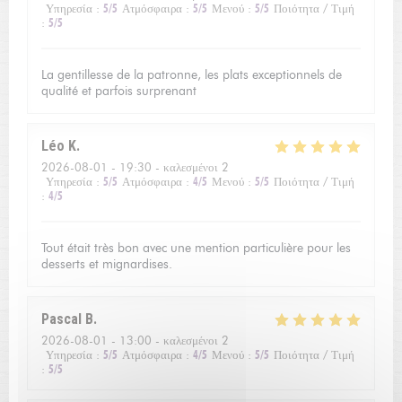
Υπηρεσία
:
5
/5
Ατμόσφαιρα
:
5
/5
Μενού
:
5
/5
Ποιότητα / Τιμή
:
5
/5
La gentillesse de la patronne, les plats exceptionnels de
qualité et parfois surprenant
Léo
K
2026-08-01
- 19:30 - καλεσμένοι 2
Υπηρεσία
:
5
/5
Ατμόσφαιρα
:
4
/5
Μενού
:
5
/5
Ποιότητα / Τιμή
:
4
/5
Tout était très bon avec une mention particulière pour les
desserts et mignardises.
Pascal
B
2026-08-01
- 13:00 - καλεσμένοι 2
Υπηρεσία
:
5
/5
Ατμόσφαιρα
:
4
/5
Μενού
:
5
/5
Ποιότητα / Τιμή
:
5
/5