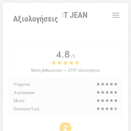
Πίνακας διαχείρισης "Μπισκότων" (Cookies)
L'AUBERGE SAINT JEAN
Αξιολογήσεις
4.8
/5
Μέση βαθμολογία —
2757 αξιολογήσεις
Υπηρεσία
Ατμόσφαιρα
Μενού
Ποιότητα/Τιμή