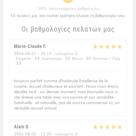
100% πιστοποιημένες βαθμολογίες
Οι πελάτες μας που έκαναν κράτηση έδωσαν τη βαθμολογία τους
Οι βαθμολογίες πελατών μας
Marie-Claude
F
2026-08-01
- 20:15 - καλεσμένοι 2
Υπηρεσία
:
5
/5
Ατμόσφαιρα
:
5
/5
Μενού
:
5
/5
Ποιότητα / Τιμή
:
5
/5
toujours parfait comme d'habitude.Excellence de la
cuisine, accueil chaleureux et souriant. Nous nous étions
décidés tard , au dernier moment mais Manuela nous a
vite dressé une table avec son sourire et son amabilité
habituelle...et naturelle, pas de sourire commercial ici, un
véritable accueil amical.
Alain
D
2026-08-02
- 12:30 - καλεσμένοι 2