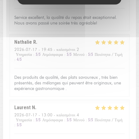
Service excellent, la qualité du repas était exceptionnel.
Nous avons passé une soirée très agréable!
Nathalie
R
2026-07-17
- 19:45 - καλεσμένοι 2
Υπηρεσία
:
5
/5
Ατμόσφαιρα
:
5
/5
Μενού
:
5
/5
Ποιότητα / Τιμή
:
4
/5
Des produits de qualité, des plats savoureux , très bien
présentés, des mélanges qui peuvent être originaux, une
expérience gastronomique .
Laurent
N
2026-07-17
- 13:00 - καλεσμένοι 4
Υπηρεσία
:
5
/5
Ατμόσφαιρα
:
5
/5
Μενού
:
5
/5
Ποιότητα / Τιμή
:
5
/5