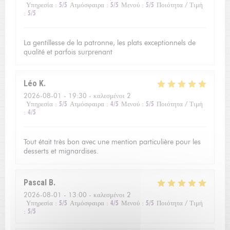
Υπηρεσία
:
5
/5
Ατμόσφαιρα
:
5
/5
Μενού
:
5
/5
Ποιότητα / Τιμή
:
5
/5
La gentillesse de la patronne, les plats exceptionnels de
qualité et parfois surprenant
Léo
K
2026-08-01
- 19:30 - καλεσμένοι 2
Υπηρεσία
:
5
/5
Ατμόσφαιρα
:
4
/5
Μενού
:
5
/5
Ποιότητα / Τιμή
:
4
/5
Tout était très bon avec une mention particulière pour les
desserts et mignardises.
Pascal
B
2026-08-01
- 13:00 - καλεσμένοι 2
Υπηρεσία
:
5
/5
Ατμόσφαιρα
:
4
/5
Μενού
:
5
/5
Ποιότητα / Τιμή
:
5
/5