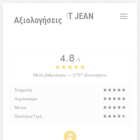
Πίνακας διαχείρισης "Μπισκότων" (Cookies)
L'AUBERGE SAINT JEAN
Αξιολογήσεις
4.8
/5
Μέση βαθμολογία —
2757 αξιολογήσεις
Υπηρεσία
Ατμόσφαιρα
Μενού
Ποιότητα/Τιμή