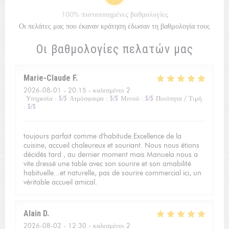
100% πιστοποιημένες βαθμολογίες
Οι πελάτες μας που έκαναν κράτηση έδωσαν τη βαθμολογία τους
Οι βαθμολογίες πελατών μας
Marie-Claude
F
2026-08-01
- 20:15 - καλεσμένοι 2
Υπηρεσία
:
5
/5
Ατμόσφαιρα
:
5
/5
Μενού
:
5
/5
Ποιότητα / Τιμή
:
5
/5
toujours parfait comme d'habitude.Excellence de la
cuisine, accueil chaleureux et souriant. Nous nous étions
décidés tard , au dernier moment mais Manuela nous a
vite dressé une table avec son sourire et son amabilité
habituelle...et naturelle, pas de sourire commercial ici, un
véritable accueil amical.
Alain
D
2026-08-02
- 12:30 - καλεσμένοι 2