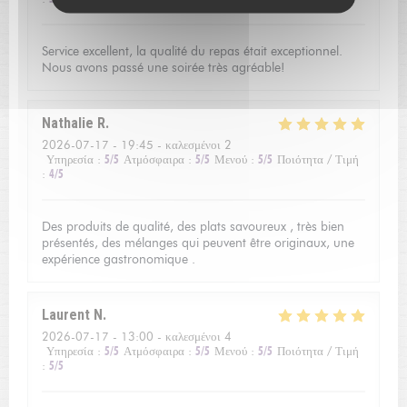
Service excellent, la qualité du repas était exceptionnel.
Nous avons passé une soirée très agréable!
Nathalie
R
2026-07-17
- 19:45 - καλεσμένοι 2
Υπηρεσία
:
5
/5
Ατμόσφαιρα
:
5
/5
Μενού
:
5
/5
Ποιότητα / Τιμή
:
4
/5
Des produits de qualité, des plats savoureux , très bien
présentés, des mélanges qui peuvent être originaux, une
expérience gastronomique .
Laurent
N
2026-07-17
- 13:00 - καλεσμένοι 4
Υπηρεσία
:
5
/5
Ατμόσφαιρα
:
5
/5
Μενού
:
5
/5
Ποιότητα / Τιμή
:
5
/5