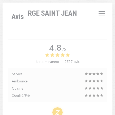
Personnalisation de vos choix en matière de cookies
L'AUBERGE SAINT JEAN
Avis
4.8
/5
Note moyenne —
2757 avis
Service
Ambiance
Cuisine
Qualité/Prix