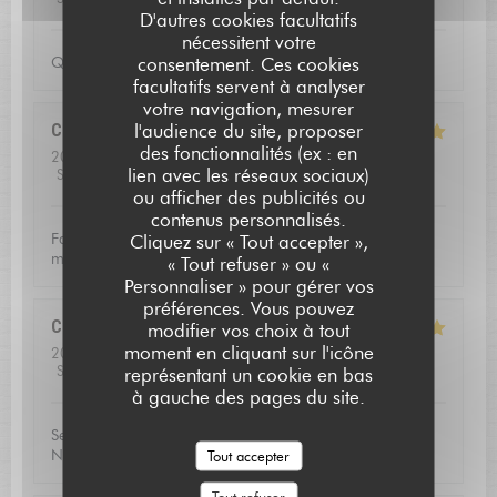
D'autres cookies facultatifs
nécessitent votre
consentement. Ces cookies
Qualite de l'accueil
facultatifs servent à analyser
votre navigation, mesurer
l'audience du site, proposer
Christoffer
N
des fonctionnalités (ex : en
2026-07-23
- 13:15 - Couverts 2
lien avec les réseaux sociaux)
Service
:
5
/5
Ambiance
:
4
/5
Cuisine
:
5
/5
Qualité / Prix
:
5
/5
ou afficher des publicités ou
contenus personnalisés.
L'AUBERGE SAINT JEAN
Fantastic food and good service. Defininetly worth a
Cliquez sur « Tout accepter »,
michelin star
« Tout refuser » ou «
Personnaliser » pour gérer vos
préférences. Vous pouvez
Catherine
V
modifier vos choix à tout
moment en cliquant sur l'icône
2026-07-16
- 20:00 - Couverts 3
Service
:
5
/5
Ambiance
:
5
/5
Cuisine
:
5
/5
Qualité / Prix
:
5
/5
représentant un cookie en bas
à gauche des pages du site.
Service excellent, la qualité du repas était exceptionnel.
Nous avons passé une soirée très agréable!
Tout accepter
Tout refuser