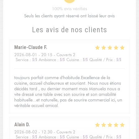
100% avis vérifiés
Seuls les clients ayant réservé ont laissé leur avis
Les avis de nos clients
Marie-Claude
F
2026-08-01
- 20:15 - Couverts 2
Service
:
5
/5
Ambiance
:
5
/5
Cuisine
:
5
/5
Qualité / Prix
:
5
/5
toujours parfait comme d'habitude.Excellence de la
cuisine, accueil chaleureux et souriant. Nous nous étions
décidés tard , au dernier moment mais Manuela nous a
vite dressé une table avec son sourire et son amabilité
habituelle...et naturelle, pas de sourire commercial ici, un
véritable accueil amical.
Alain
D
2026-08-02
- 12:30 - Couverts 2
Service
:
5
/5
Ambiance
:
5
/5
Cuisine
:
5
/5
Qualité / Prix
:
5
/5