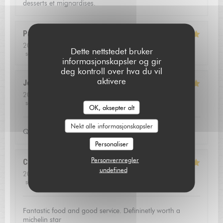
desserts et mignardises.
Pascal
B
2026-08-01
- 13:00 - guests 2
Dette nettstedet bruker
service
:
5
/5
ambience
:
4
/5
menu
:
5
/5
quality_price
:
5
/5
informasjonskapsler og gir
deg kontroll over hva du vil
aktivere
Jean louis
D
2026-07-24
- 12:30 - guests 2
service
:
5
/5
ambience
:
5
/5
menu
:
5
/5
quality_price
:
4
/5
L'AUBERGE SAINT JEAN
OK, aksepter alt
Nekt alle informasjonskapsler
Qualite de l'accueil
Personaliser
Personvernregler
Christoffer
N
undefined
2026-07-23
- 13:15 - guests 2
service
:
5
/5
ambience
:
4
/5
menu
:
5
/5
quality_price
:
5
/5
Fantastic food and good service. Defininetly worth a
michelin star