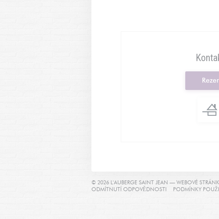
Kontak
Rezer
© 2026 L'AUBERGE SAINT JEAN — WEBOVÉ STRÁN
((OTEVŘE SE V NOVÉ
ODMÍTNUTÍ ODPOVĚDNOSTI
PODMÍNKY POUŽI