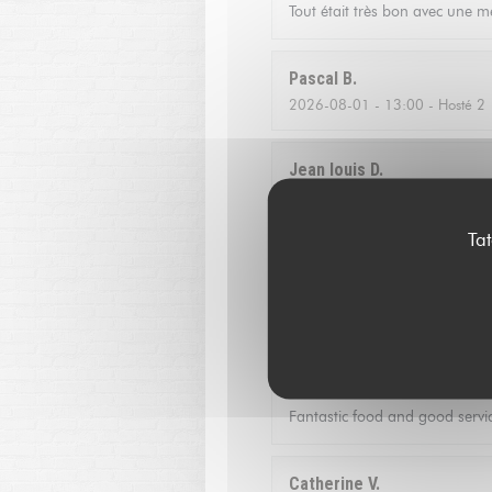
Tout était très bon avec une me
Pascal
B
2026-08-01
- 13:00 - Hosté 2
Jean louis
D
2026-07-24
- 12:30 - Hosté 2
Ta
Qualite de l'accueil
Christoffer
N
2026-07-23
- 13:15 - Hosté 2
Fantastic food and good servic
Catherine
V