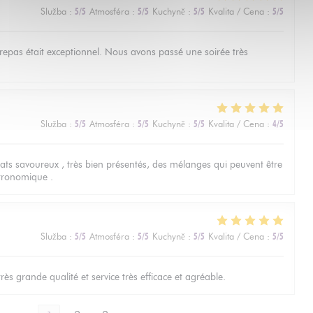
Služba
:
5
/5
Atmosféra
:
5
/5
Kuchyně
:
5
/5
Kvalita / Cena
:
5
/5
u repas était exceptionnel. Nous avons passé une soirée très
Služba
:
5
/5
Atmosféra
:
5
/5
Kuchyně
:
5
/5
Kvalita / Cena
:
4
/5
lats savoureux , très bien présentés, des mélanges qui peuvent être
tronomique .
Služba
:
5
/5
Atmosféra
:
5
/5
Kuchyně
:
5
/5
Kvalita / Cena
:
5
/5
ès grande qualité et service très efficace et agréable.