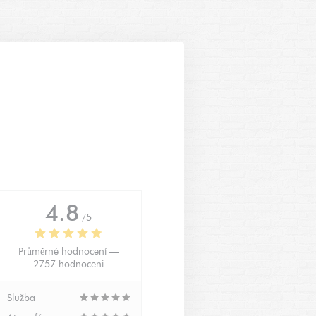
4.8
/5
Průměrné hodnocení —
2757 hodnoceni
Služba