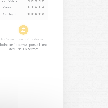
Atmosféra
Menu
Kvalita/Cena
100% certifikovaná hodnocení
odnocení poskytují pouze klienti,
kteří učinili rezervace