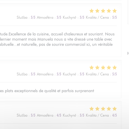
Služba
:
5
/5
Atmosféra
:
5
/5
Kuchyně
:
5
/5
Kvalita / Cena
:
5
/5
ude.Excellence de la cuisine, accueil chaleureux et souriant. Nous
 dernier moment mais Manuela nous a vite dressé une table avec
bituelle...et naturelle, pas de sourire commercial ici, un véritable
H
Služba
:
5
/5
Atmosféra
:
5
/5
Kuchyně
:
5
/5
Kvalita / Cena
:
5
/5
les plats exceptionnels de qualité et parfois surprenant
Služba
:
5
/5
Atmosféra
:
4
/5
Kuchyně
:
5
/5
Kvalita / Cena
:
4
/5