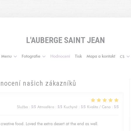
L'AUBERGE SAINT JEAN
Menu
Fotografie
Hodnocení
Tisk
Mapa a kontakt
CS
nocení našich zákazníků
Služba
:
5
/5
Atmosféra
:
5
/5
Kuchyně
:
5
/5
Kvalita / Cena
:
5
/5
creative food. Loved the extra desert at the end as well.