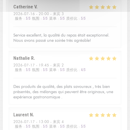
Catherine
V
2026-07-16
- 20:00 - 来宾 3
服务
:
5
/5
氛围
:
5
/5
菜单
:
5
/5
质价比
:
5
/5
Service excellent, la qualité du repas était exceptionnel.
Nous avons passé une soirée très agréable!
Nathalie
R
2026-07-17
- 19:45 - 来宾 2
服务
:
5
/5
氛围
:
5
/5
菜单
:
5
/5
质价比
:
4
/5
Des produits de qualité, des plats savoureux , très bien
présentés, des mélanges qui peuvent être originaux, une
expérience gastronomique .
Laurent
N
2026-07-17
- 13:00 - 来宾 4
服务
:
5
/5
氛围
:
5
/5
菜单
:
5
/5
质价比
:
5
/5