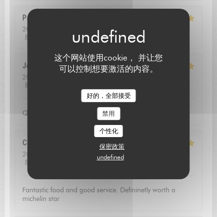
Pascal
B
2026-08-01
- 13:00 - 来宾 2
服务
:
5
/5
氛围
:
4
/5
菜单
:
5
/5
质价比
:
5
/5
这个网站使用cookie， 并让您
Jean louis
D
可以控制想要激活的内容。
2026-07-24
- 12:30 - 来宾 2
服务
:
5
/5
氛围
:
5
/5
菜单
:
5
/5
质价比
:
4
/5
L'AUBERGE SAINT JEAN
好的，全部接受
Qualite de l'accueil
禁用
个性化
Christoffer
N
保密政策
2026-07-23
- 13:15 - 来宾 2
undefined
服务
:
5
/5
氛围
:
4
/5
菜单
:
5
/5
质价比
:
5
/5
Fantastic food and good service. Defininetly worth a
michelin star