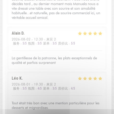
décidés tard , au dernier moment mais Manuela nous a
vite dressé une table avec son sourire et son amabilité
habituelle...et naturelle, pas de sourire commercial ici, un
véritable accueil amical.
Alain
D
2026-08-02
- 12:30 - 来宾 2
服务
:
5
/5
氛围
:
5
/5
菜单
:
5
/5
质价比
:
5
/5
La gentillesse de la patronne, les plats exceptionnels de
qualité et parfois surprenant
Léo
K
2026-08-01
- 19:30 - 来宾 2
服务
:
5
/5
氛围
:
4
/5
菜单
:
5
/5
质价比
:
4
/5
Tout était très bon avec une mention particulière pour les
desserts et mignardises.